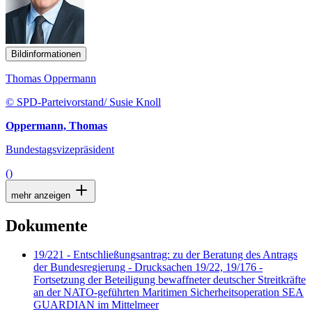
Bildinformationen
Thomas Oppermann
© SPD-Parteivorstand/ Susie Knoll
Oppermann, Thomas
Bundestagsvizepräsident
()
mehr anzeigen
Dokumente
19/221 - Entschließungsantrag: zu der Beratung des Antrags
der Bundesregierung - Drucksachen 19/22, 19/176 -
Fortsetzung der Beteiligung bewaffneter deutscher Streitkräfte
an der NATO-geführten Maritimen Sicherheitsoperation SEA
GUARDIAN im Mittelmeer