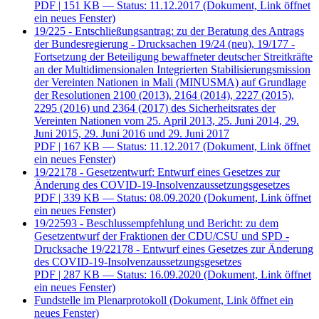
PDF
| 151 KB — Status: 11.12.2017
(Dokument, Link öffnet
ein neues Fenster)
19/225 - Entschließungsantrag: zu der Beratung des Antrags
der Bundesregierung - Drucksachen 19/24 (neu), 19/177 -
Fortsetzung der Beteiligung bewaffneter deutscher Streitkräfte
an der Multidimensionalen Integrierten Stabilisierungsmission
der Vereinten Nationen in Mali (MINUSMA) auf Grundlage
der Resolutionen 2100 (2013), 2164 (2014), 2227 (2015),
2295 (2016) und 2364 (2017) des Sicherheitsrates der
Vereinten Nationen vom 25. April 2013, 25. Juni 2014, 29.
Juni 2015, 29. Juni 2016 und 29. Juni 2017
PDF
| 167 KB — Status: 11.12.2017
(Dokument, Link öffnet
ein neues Fenster)
19/22178 - Gesetzentwurf: Entwurf eines Gesetzes zur
Änderung des COVID-19-Insolvenzaussetzungsgesetzes
PDF
| 339 KB — Status: 08.09.2020
(Dokument, Link öffnet
ein neues Fenster)
19/22593 - Beschlussempfehlung und Bericht: zu dem
Gesetzentwurf der Fraktionen der CDU/CSU und SPD -
Drucksache 19/22178 - Entwurf eines Gesetzes zur Änderung
des COVID-19-Insolvenzaussetzungsgesetzes
PDF
| 287 KB — Status: 16.09.2020
(Dokument, Link öffnet
ein neues Fenster)
Fundstelle im Plenarprotokoll
(Dokument, Link öffnet ein
neues Fenster)