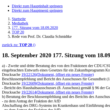
Direkt zum Hauptinhalt springen
Direkt zum Hauptmenü springen
Startseite
Mediathek
177. Sitzung vom 18.09.2020
TOP 20
Rede von Prof. Dr. Claudia Schmidtke
zurück zu:
TOP 20
()
18. September 2020
177. Sitzung vom 18.0
a) - Zweite und dritte Beratung des von den Fraktionen der CDU/C
eingebrachten Entwurfs eines Gesetzes für ein Zukunftsprogramm 
Drucksache
19/22126
(Dokument, öffnet ein neues Fenster)
Beschlussempfehlung und Bericht des Ausschusses für Gesundheit (1
Drucksache
19/22609
(Dokument, öffnet ein neues Fenster)
- Bericht des Haushaltsausschusses (8. Ausschuss) gemäß § 96 der G
Drucksache
19/22614
(Dokument, öffnet ein neues Fenster)
b) Beratung der Beschlussempfehlung und des Berichts des Ausschuss
- zu dem Antrag der Fraktion der AfD
Abschaffung des DRG-Systems im Krankenhaus und Einführung des 
- zu dem Antrag der Fraktion der AfD