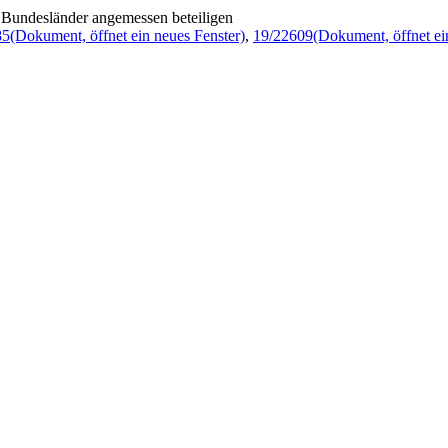
n, Bundesländer angemessen beteiligen
85
(Dokument, öffnet ein neues Fenster)
,
19/22609
(Dokument, öffnet ei