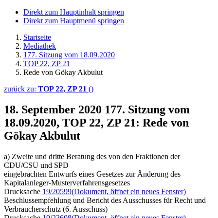
Direkt zum Hauptinhalt springen
Direkt zum Hauptmenü springen
Startseite
Mediathek
177. Sitzung vom 18.09.2020
TOP 22, ZP 21
Rede von Gökay Akbulut
zurück zu:
TOP 22, ZP 21
()
18. September 2020
177. Sitzung vom
18.09.2020, TOP 22, ZP 21: Rede von
Gökay Akbulut
a) Zweite und dritte Beratung des von den Fraktionen der
CDU/CSU und SPD
eingebrachten Entwurfs eines Gesetzes zur Änderung des
Kapitalanleger-Musterverfahrensgesetzes
Drucksache
19/20599
(Dokument, öffnet ein neues Fenster)
Beschlussempfehlung und Bericht des Ausschusses für Recht und
Verbraucherschutz (6. Ausschuss)
Drucksache
19/22608
(Dokument, öffnet ein neues Fenster)