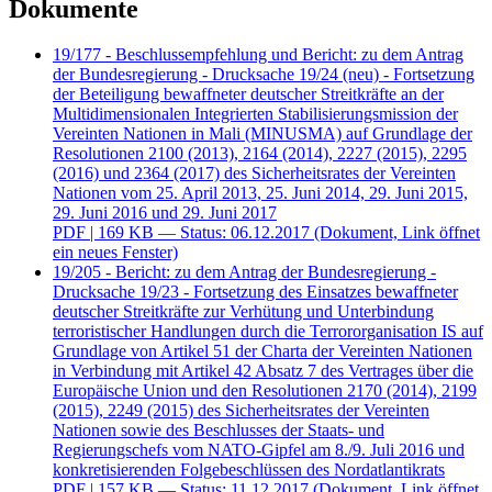
Dokumente
19/177 - Beschlussempfehlung und Bericht: zu dem Antrag
der Bundesregierung - Drucksache 19/24 (neu) - Fortsetzung
der Beteiligung bewaffneter deutscher Streitkräfte an der
Multidimensionalen Integrierten Stabilisierungsmission der
Vereinten Nationen in Mali (MINUSMA) auf Grundlage der
Resolutionen 2100 (2013), 2164 (2014), 2227 (2015), 2295
(2016) und 2364 (2017) des Sicherheitsrates der Vereinten
Nationen vom 25. April 2013, 25. Juni 2014, 29. Juni 2015,
29. Juni 2016 und 29. Juni 2017
PDF
| 169 KB — Status: 06.12.2017
(Dokument, Link öffnet
ein neues Fenster)
19/205 - Bericht: zu dem Antrag der Bundesregierung -
Drucksache 19/23 - Fortsetzung des Einsatzes bewaffneter
deutscher Streitkräfte zur Verhütung und Unterbindung
terroristischer Handlungen durch die Terrororganisation IS auf
Grundlage von Artikel 51 der Charta der Vereinten Nationen
in Verbindung mit Artikel 42 Absatz 7 des Vertrages über die
Europäische Union und den Resolutionen 2170 (2014), 2199
(2015), 2249 (2015) des Sicherheitsrates der Vereinten
Nationen sowie des Beschlusses der Staats- und
Regierungschefs vom NATO-Gipfel am 8./9. Juli 2016 und
konkretisierenden Folgebeschlüssen des Nordatlantikrats
PDF
| 157 KB — Status: 11.12.2017
(Dokument, Link öffnet