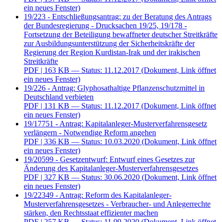
ein neues Fenster)
19/223 - Entschließungsantrag: zu der Beratung des Antrags
der Bundesregierung - Drucksachen 19/25, 19/178 -
Fortsetzung der Beteiligung bewaffneter deutscher Streitkräfte
zur Ausbildungsunterstützung der Sicherheitskräfte der
Regierung der Region Kurdistan-Irak und der irakischen
Streitkräfte
PDF
| 163 KB — Status: 11.12.2017
(Dokument, Link öffnet
ein neues Fenster)
19/226 - Antrag: Glyphosathaltige Pflanzenschutzmittel in
Deutschland verbieten
PDF
| 131 KB — Status: 11.12.2017
(Dokument, Link öffnet
ein neues Fenster)
19/17751 - Antrag: Kapitalanleger-Musterverfahrensgesetz
verlängern - Notwendige Reform angehen
PDF
| 336 KB — Status: 10.03.2020
(Dokument, Link öffnet
ein neues Fenster)
19/20599 - Gesetzentwurf: Entwurf eines Gesetzes zur
Änderung des Kapitalanleger-Musterverfahrensgesetzes
PDF
| 327 KB — Status: 30.06.2020
(Dokument, Link öffnet
ein neues Fenster)
19/22349 - Antrag: Reform des Kapitalanleger-
Musterverfahrensgesetzes - Verbraucher- und Anlegerrechte
stärken, den Rechtsstaat effizienter machen
PDF
| 257 KB — Status: 11.09.2020
(Dokument, Link öffnet