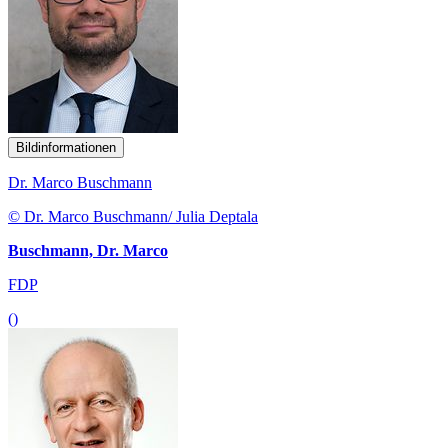
Bildinformationen
Dr. Marco Buschmann
© Dr. Marco Buschmann/ Julia Deptala
Buschmann, Dr. Marco
FDP
()