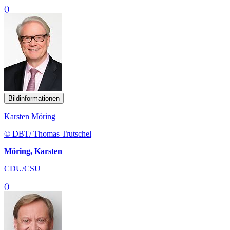
()
Bildinformationen
Karsten Möring
© DBT/ Thomas Trutschel
Möring, Karsten
CDU/CSU
()