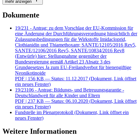
mehr anzeigen
Dokumente
19/231 - Antrag: zu dem Vorschlag der EU-Kommission für
eine Änderung der Durchführungsverordnung hinsichtlich der
Zulassungsbedingungen für die Wirkstoffe Imidacloprid,
Clothianidin und Thiamethoxam; SANTE/12105/2016 Rev5,
SANTE/12106/2016 Rev5, SANTE/10834/2016 Rev8
(Entwürfe) hier: Stellungnahme gegenüber der
Bundesregierung gemäß Artikel 23 Absatz 3 des
Grundgesetzes Ja zum EU-Freilandverbot für bienengiftige
Neonikotinoide
PDF
| 156 KB — Status: 11.12.2017
(Dokument, Link öffnet
ein neues Fenster)
19/23106 - Antrag: Bildungs- und Betreuungsgarantie -
Deutschlandweit für alle Kinder und Eltern
PDF
| 237 KB — Status: 06.10.2020
(Dokument, Link öffnet
ein neues Fenster)
Fundstelle im Plenarprotokoll
(Dokument, Link öffnet ein
neues Fenster)
Weitere Informationen