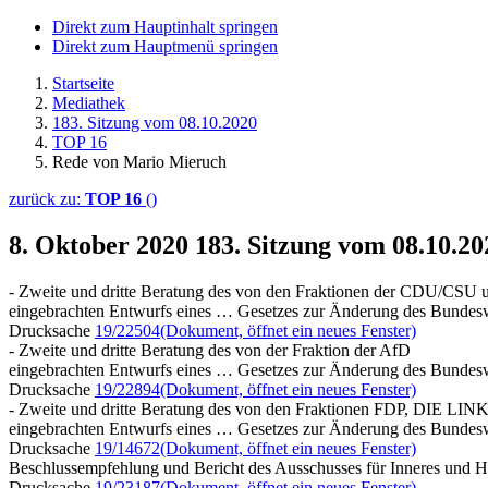
Direkt zum Hauptinhalt springen
Direkt zum Hauptmenü springen
Startseite
Mediathek
183. Sitzung vom 08.10.2020
TOP 16
Rede von Mario Mieruch
zurück zu:
TOP 16
()
8. Oktober 2020
183. Sitzung vom 08.10.2
- Zweite und dritte Beratung des von den Fraktionen der CDU/CSU
eingebrachten Entwurfs eines … Gesetzes zur Änderung des Bundes
Drucksache
19/22504
(Dokument, öffnet ein neues Fenster)
- Zweite und dritte Beratung des von der Fraktion der AfD
eingebrachten Entwurfs eines … Gesetzes zur Änderung des Bundes
Drucksache
19/22894
(Dokument, öffnet ein neues Fenster)
- Zweite und dritte Beratung des von den Fraktionen FDP, DI
eingebrachten Entwurfs eines … Gesetzes zur Änderung des Bundes
Drucksache
19/14672
(Dokument, öffnet ein neues Fenster)
Beschlussempfehlung und Bericht des Ausschusses für Inneres und H
Drucksache
19/23187
(Dokument, öffnet ein neues Fenster)