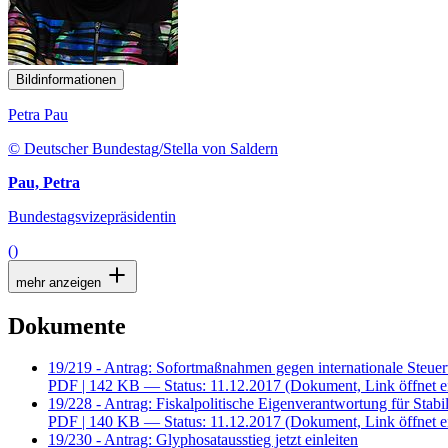
Bildinformationen
Petra Pau
© Deutscher Bundestag/Stella von Saldern
Pau, Petra
Bundestagsvizepräsidentin
()
mehr anzeigen
Dokumente
19/219 - Antrag: Sofortmaßnahmen gegen internationale Steu
PDF
| 142 KB — Status: 11.12.2017
(Dokument, Link öffnet e
19/228 - Antrag: Fiskalpolitische Eigenverantwortung für Stab
PDF
| 140 KB — Status: 11.12.2017
(Dokument, Link öffnet e
19/230 - Antrag: Glyphosatausstieg jetzt einleiten