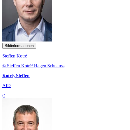
Bildinformationen
Steffen Kotré
© Steffen Kotré/ Hagen Schnauss
Kotré, Steffen
AfD
()