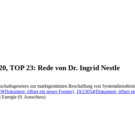
20, TOP 23: Rede von Dr. Ingrid Nestle
schaftsgesetzes zur marktgestützten Beschaffung von Systemdienstleis
19
(Dokument, öffnet ein neues Fenster)
,
19/23054
(Dokument, öffnet ei
 Energie (9. Ausschuss)