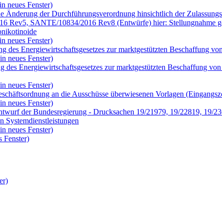
in neues Fenster)
e Änderung der Durchführungsverordnung hinsichtlich der Zulassungsb
ev5, SANTE/10834/2016 Rev8 (Entwürfe) hier: Stellungnahme gege
onikotinoide
in neues Fenster)
g des Energiewirtschaftsgesetzes zur marktgestützten Beschaffung vo
in neues Fenster)
g des Energiewirtschaftsgesetzes zur marktgestützten Beschaffung vo
in neues Fenster)
eschäftsordnung an die Ausschüsse überwiesenen Vorlagen (Eingangsze
in neues Fenster)
twurf der Bundesregierung - Drucksachen 19/21979, 19/22819, 19/230
on Systemdienstleistungen
in neues Fenster)
 Fenster)
er)