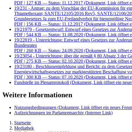
PDF
| 127 KB — Status: 11.12.2017
(Dokument, Link öffnet e
19/231 - Antrag: zu dem Vorschlag der EU-Kommission für ein
Thiamethoxam; SANTE/12105/2016 Rev5, SANTE/12106/2016 R
Grundgesetzes Ja zum EU-Freilandverbot für bienengiftige Ne
PDF
| 156 KB — Status: 11.12.2017
(Dokument, Link öffnet e
19/21979 - Gesetzentwurf: Entwurf eines Gesetzes zur Änderun
PDF
| 544 KB — Status: 31.08.2020
(Dokument, Link öffnet e
19/22819 - Unterrichtung: Entwurf eines Gesetzes zur Änderun
Bundesrates
PDF
| 260 KB — Status: 24.09.2020
(Dokument, Link öffnet e
19/23054 - Unterrichtung: über die gemäß § 80 Absatz 3 der G
PDF
| 275 KB — Status: 02.10.2020
(Dokument, Link öffnet e
19/23180 - Beschlussempfehlung und Bericht: zu dem Gesetzen
Energiewirtschaftsgesetzes zur marktgestützten Beschaffung v
PDF
| 300 KB — Status: 07.10.2020
(Dokument, Link öffnet e
Fundstelle im Plenarprotokoll
(Dokument, Link öffnet ein neues
Weitere Informationen
Nutzungsbedingungen
(Dokument, Link öffnet ein neues Fenst
Aufzeichnungen im Parlamentsarchiv
(Interner Link)
Startseite
Mediathek