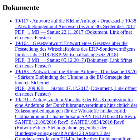
Dokumente
19/117 - Antwort: auf die Kleine Anfrage - Drucksache 19/38
- Abschiebungen und Ausreisen bis zum 30. September 2017
PDF
| 1 MB — Status: 22.11.2017
(Dokument, Link öffnet
ein neues Fenster)
19/164 - Gesetzentwurf: Entwurf eines Gesetzes über die
Feststellung des Wirtschaftsplans des ERP-Sondervermögens
für das Jahr 2018 (ERP-Wirtschaftsplangesetz 2018)
PDF
| 3 MB — Status: 05.12.2017
(Dokument, Link öffnet
ein neues Fenster)
19/183 - Antwort: auf die Kleine Anfrage - Drucksache 19/76
- Stärkere Einbindung der Ukraine in die EU-Strategie der
inneren Sicherheit
PDF
| 209 KB — Status: 07.12.2017
(Dokument, Link öffnet
ein neues Fenster)
19/231 - Antrag: zu dem Vorschlag der EU-Kommission für
eine Änderung der Durchführungsverordnung hinsichtlich der
Zulassungsbedingungen für die Wirkstoffe Imidacloprid,
Clothianidin und Thiamethoxam; SANTE/12105/2016 Rev5,
SANTE/12106/2016 Rev5, SANTE/10834/2016 Rev8
(Entwürfe) hier: Stellungnahme gegenüber der
Bundesregierung gemäß Artikel 23 Absatz 3 des
Grundgesetzes Ja zum EU-Freilandverbot für bienengiftige