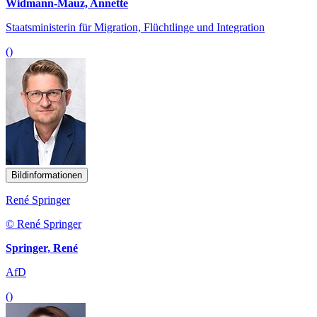
Widmann-Mauz, Annette
Staatsministerin für Migration, Flüchtlinge und Integration
()
Bildinformationen
René Springer
© René Springer
Springer, René
AfD
()