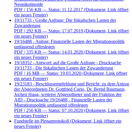
Neonikotinoide
PDF
| 156 KB — Status: 11.12.2017
(Dokument, Link öffnet
ein neues Fenster)
19/11733 - Große Anfrage: Die fiskalischen Lasten der
Zuwanderung
PDF
| 292 KB — Status: 17.07.2019
(Dokument, Link öffnet
ein neues Fenster)
19/16488 - Antrag: Finanzielle Lasten der Migrationspolitik
umfassend offenlegen
PDF
| 335 KB — Status: 14.01.2020
(Dokument, Link öffnet
ein neues Fenster)
19/18352 - Antwort: auf die Große Anfrage - Drucksache
19/11733 - Die fiskalischen Lasten der Zuwanderung
PDF
| 16 MB — Status: 19.03.2020
(Dokument, Link öffnet
ein neues Fenster)
19/23183 - Beschlussempfehlung und Bericht: zu dem Antrag
der Abgeordneten Dr. Gottfried Curio, Dr. Bernd Baumann,
Jochen Haug, weiterer Abgeordneter und der Fraktion der
AfD - Drucksache 19/16488 - Finanzielle Lasten der
Migrationspolitik umfassend offenlegen
PDF
| 256 KB — Status: 07.10.2020
(Dokument, Link öffnet
ein neues Fenster)
Fundstelle im Plenarprotokoll
(Dokument, Link öffnet ein
neues Fenster)