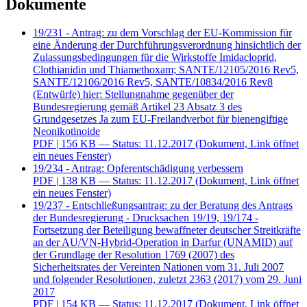
Dokumente
19/231 - Antrag: zu dem Vorschlag der EU-Kommission für
eine Änderung der Durchführungsverordnung hinsichtlich der
Zulassungsbedingungen für die Wirkstoffe Imidacloprid,
Clothianidin und Thiamethoxam; SANTE/12105/2016 Rev5,
SANTE/12106/2016 Rev5, SANTE/10834/2016 Rev8
(Entwürfe) hier: Stellungnahme gegenüber der
Bundesregierung gemäß Artikel 23 Absatz 3 des
Grundgesetzes Ja zum EU-Freilandverbot für bienengiftige
Neonikotinoide
PDF
| 156 KB — Status: 11.12.2017
(Dokument, Link öffnet
ein neues Fenster)
19/234 - Antrag: Opferentschädigung verbessern
PDF
| 138 KB — Status: 11.12.2017
(Dokument, Link öffnet
ein neues Fenster)
19/237 - Entschließungsantrag: zu der Beratung des Antrags
der Bundesregierung - Drucksachen 19/19, 19/174 -
Fortsetzung der Beteiligung bewaffneter deutscher Streitkräfte
an der AU/VN-Hybrid-Operation in Darfur (UNAMID) auf
der Grundlage der Resolution 1769 (2007) des
Sicherheitsrates der Vereinten Nationen vom 31. Juli 2007
und folgender Resolutionen, zuletzt 2363 (2017) vom 29. Juni
2017
PDF
| 154 KB — Status: 11.12.2017
(Dokument, Link öffnet