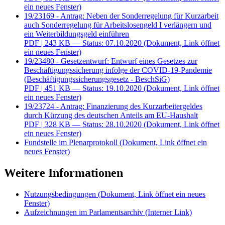
ein neues Fenster)
19/23169 - Antrag: Neben der Sonderregelung für Kurzarbeit
auch Sonderregelung für Arbeitslosengeld I verlängern und
ein Weiterbildungsgeld einführen
PDF
| 243 KB — Status: 07.10.2020
(Dokument, Link öffnet
ein neues Fenster)
19/23480 - Gesetzentwurf: Entwurf eines Gesetzes zur
Beschäftigungssicherung infolge der COVID-19-Pandemie
(Beschäftigungssicherungsgesetz - BeschSiG)
PDF
| 451 KB — Status: 19.10.2020
(Dokument, Link öffnet
ein neues Fenster)
19/23724 - Antrag: Finanzierung des Kurzarbeitergeldes
durch Kürzung des deutschen Anteils am EU-Haushalt
PDF
| 328 KB — Status: 28.10.2020
(Dokument, Link öffnet
ein neues Fenster)
Fundstelle im Plenarprotokoll
(Dokument, Link öffnet ein
neues Fenster)
Weitere Informationen
Nutzungsbedingungen
(Dokument, Link öffnet ein neues
Fenster)
Aufzeichnungen im Parlamentsarchiv
(Interner Link)