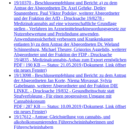
19/10370 - Beschlussempfehlung und Bericht: a) zu dem
Antrag der Abgeordneten Dr. Axel Gehrke, Detlev
Spangenberg, Paul Viktor Podolay, weiterer Abgeordneter
und der Fraktion der AfD - Drucksache 19/8278 -
Medizinalcannabis auf eine wissenschaftliche Grundlage
stellen - Verfahren im Arzneimittelmarktneuordungsgesetz zur
Nutzenbewertung und Preisfindung anwenden,
Anwendungssicherheit verbessern und Krankenkassen
entlasten b) zu dem Antrag der Abgeordneten Dr. Wieland
Schinnenburg, Michael Theurer, Grigorios Aggelidis, weiterer
Abgeordneter und der Fraktion der FDP - Drucksache
19/4835 - Medizinalcannabis-Anbau zum Export ermöglichen
PDF
| 190 KB — Status: 21.05.2019
(Dokument, Link öffnet
ein neues Fenster)
19/13098 - Beschlussempfehlung und Bericht: zu dem Antrag
der Abgeordneten Jan Korte, Niema Movassat, Sylvia
Gabelmann, weiterer Abgeordneter und der Fraktion DIE
LINKE. - Drucksache 19/832 - Gesundheitsschutz statt
Strafverfolgung - Für einen progressiven Umgang mit
Cannabiskonsum
PDF
| 287 KB — Status: 10.09.2019
(Dokument, Link öffnet
ein neues Fenster)
19/17612 - Antrag: Gleichstellung von cannabis- und
alkoholkonsumierenden Führerscheininhaberinnen und
Führerscheininhabern