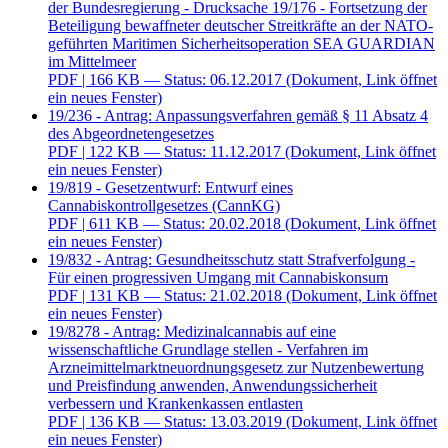
der Bundesregierung - Drucksache 19/176 - Fortsetzung der
Beteiligung bewaffneter deutscher Streitkräfte an der NATO-
geführten Maritimen Sicherheitsoperation SEA GUARDIAN
im Mittelmeer
PDF
| 166 KB — Status: 06.12.2017
(Dokument, Link öffnet
ein neues Fenster)
19/236 - Antrag: Anpassungsverfahren gemäß § 11 Absatz 4
des Abgeordnetengesetzes
PDF
| 122 KB — Status: 11.12.2017
(Dokument, Link öffnet
ein neues Fenster)
19/819 - Gesetzentwurf: Entwurf eines
Cannabiskontrollgesetzes (CannKG)
PDF
| 611 KB — Status: 20.02.2018
(Dokument, Link öffnet
ein neues Fenster)
19/832 - Antrag: Gesundheitsschutz statt Strafverfolgung -
Für einen progressiven Umgang mit Cannabiskonsum
PDF
| 131 KB — Status: 21.02.2018
(Dokument, Link öffnet
ein neues Fenster)
19/8278 - Antrag: Medizinalcannabis auf eine
wissenschaftliche Grundlage stellen - Verfahren im
Arzneimittelmarktneuordnungsgesetz zur Nutzenbewertung
und Preisfindung anwenden, Anwendungssicherheit
verbessern und Krankenkassen entlasten
PDF
| 136 KB — Status: 13.03.2019
(Dokument, Link öffnet
ein neues Fenster)