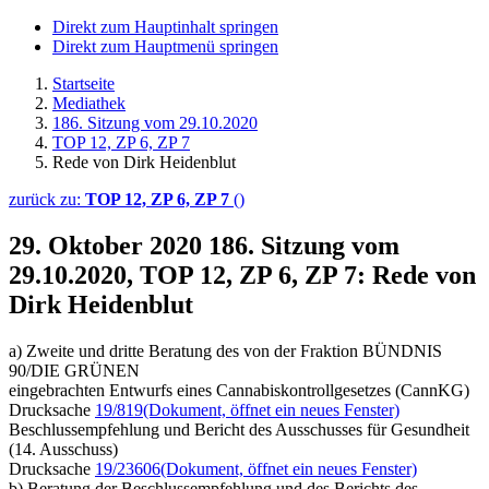
Direkt zum Hauptinhalt springen
Direkt zum Hauptmenü springen
Startseite
Mediathek
186. Sitzung vom 29.10.2020
TOP 12, ZP 6, ZP 7
Rede von Dirk Heidenblut
zurück zu:
TOP 12, ZP 6, ZP 7
()
29. Oktober 2020
186. Sitzung vom
29.10.2020, TOP 12, ZP 6, ZP 7: Rede von
Dirk Heidenblut
a) Zweite und dritte Beratung des von der Fraktion BÜNDNIS
90/DIE GRÜNEN
eingebrachten Entwurfs eines Cannabiskontrollgesetzes (CannKG)
Drucksache
19/819
(Dokument, öffnet ein neues Fenster)
Beschlussempfehlung und Bericht des Ausschusses für Gesundheit
(14. Ausschuss)
Drucksache
19/23606
(Dokument, öffnet ein neues Fenster)
b) Beratung der Beschlussempfehlung und des Berichts des