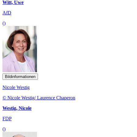
Witt, Uwe
AfD
()
Bildinformationen
Nicole Westig
© Nicole Westig/ Laurence Chaperon
Westig, Nicole
FDP
()