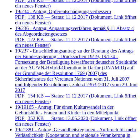
PDF
| 219 KB — Status: 11.12.2017
(Dokument, Link öffnet
ein neues Fenster)
19/234 - Antrag: Opferentschädigung verbessern
PDF
| 138 KB — Status: 11.12.2017
(Dokument, Link öffnet
ein neues Fenster)
19/236 - Antrag: Anpassungsverfahren gemäß § 11 Absatz 4
des Abgeordnetengesetzes
PDF
| 122 KB — Status: 11.12.2017
(Dokument, Link öffnet
ein neues Fenster)
19/237 - Entschließungsantrag: zu der Beratung des Antrags
der Bundesregierung - Drucksachen 19/19, 19/174 -
Fortsetzung der Beteiligung bewaffneter deutscher Streitkräfte
an der AU/VN-Hybrid-Operation in Darfur (UNAMID) auf
der Grundlage der Resolution 1769 (2007) des
Sicherheitsrates der Vereinten Nationen vom 31. Juli 2007
und folgender Resolutionen, zuletzt 2363 (2017) vom 29. Juni
2017
PDF
| 154 KB — Status: 11.12.2017
(Dokument, Link öffnet
ein neues Fenster)
19/19165 - Antrag: Für einen Kulturwandel in der
Geburtshilfe - Frauen und Kinder in den Mittelpunkt
PDF
| 352 KB — Status: 13.05.2020
(Dokument, Link öffnet
ein neues Fenster)
19/21881 - Antrag: Gesundheitsregionen - Aufbruch für mehr
Verlässlichkeit, Kooperation und regionale Verankerung in