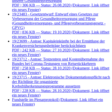
unserer Gesundheitsversorgung
PDF
| 306 KB — Status: 26.08.2020
(Dokument, Link öffnet
ein neues Fenster)
19/23483 - Gesetzentwurf: Entwurf eines Gesetzes zur
Verbesserung der Gesundheitsversorgung und Pflege
(Gesundheitsversorgungs- und Pflegeverbesserungsgesetz -
GPVG)
PDF
| 836 KB — Status: 19.10.2020
(Dokument, Link öffnet
ein neues Fenster)
19/23699 - Antrag: Kapitaleinkünfte bei der Ermittlung der
Krankenversicherungsbeiträge berücksichtigen
PDF
| 242 KB — Status: 27.10.2020
(Dokument, Link öffnet
ein neues Fenster)
19/23712 - Antrag: Testzentren und Kostenübernahme des
Bundes bei Corona-Testungen von Reiserückkehrern
PDF
| 258 KB — Status: 28.10.2020
(Dokument, Link öffnet
ein neues Fenster)
19/23715 - Antrag: Elektronische Dokumentationspflicht nach
der Richtlinie für organisierte
Krebsfrüherkennungsprogramme aussetzen
PDF
| 228 KB — Status: 28.10.2020
(Dokument, Link öffnet
ein neues Fenster)
Fundstelle im Plenarprotokoll
(Dokument, Link öffnet ein
neues Fenster)