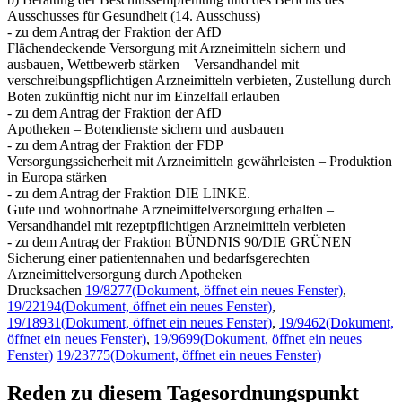
Ausschusses für Gesundheit (14. Ausschuss)
- zu dem Antrag der Fraktion der AfD
Flächendeckende Versorgung mit Arzneimitteln sichern und
ausbauen, Wettbewerb stärken – Versandhandel mit
verschreibungspflichtigen Arzneimitteln verbieten, Zustellung durch
Boten zukünftig nicht nur im Einzelfall erlauben
- zu dem Antrag der Fraktion der AfD
Apotheken – Botendienste sichern und ausbauen
- zu dem Antrag der Fraktion der FDP
Versorgungssicherheit mit Arzneimitteln gewährleisten – Produktion
in Europa stärken
- zu dem Antrag der Fraktion DIE LINKE.
Gute und wohnortnahe Arzneimittelversorgung erhalten –
Versandhandel mit rezeptpflichtigen Arzneimitteln verbieten
- zu dem Antrag der Fraktion BÜNDNIS 90/DIE GRÜNEN
Sicherung einer patientennahen und bedarfsgerechten
Arzneimittelversorgung durch Apotheken
Drucksachen
19/8277
(Dokument, öffnet ein neues Fenster)
,
19/22194
(Dokument, öffnet ein neues Fenster)
,
19/18931
(Dokument, öffnet ein neues Fenster)
,
19/9462
(Dokument,
öffnet ein neues Fenster)
,
19/9699
(Dokument, öffnet ein neues
Fenster)
19/23775
(Dokument, öffnet ein neues Fenster)
Reden zu diesem Tagesordnungspunkt