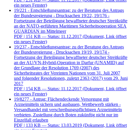
ein neues Fenster)
19/221 - Entschließungsantrag: zu der Beratung des Antrags
der Bundesregierung - Drucksachen 19/22, 19/176 -
Fortsetzung der Beteiligung bewaffneter deutscher Streitkräfte
an der NATO-geführten Maritimen Sicherheitsoperation SEA
GUARDIAN im Mittelmeer
PDF
| 151 KB — Status: 11.12.2017
(Dokument, Link öffnet
ein neues Fenster)
19/237 - Entschließungsantrag: zu der Beratung des Antrags
der Bundesregierung - Drucksachen 19/19, 19/174 -
Fortsetzung der Beteiligung bewaffneter deutscher Streitkräfte
an der AU/VN-Hybrid-Operation in Darfur (UNAMID) auf
der Grundlage der Resolution 1769 (2007) des
Sicherheitsrates der Vereinten Nationen vom 31. Juli 2007
und folgender Resolutionen, zuletzt 2363 (2017) vom 29. Juni
2017
PDF
| 154 KB — Status: 11.12.2017
(Dokument, Link öffnet
ein neues Fenster)
19/8277 - Antrag: Flächendeckende Versorgung mit
Arzneimitteln sichern und ausbauen, Wettbewerb stärken -
Versandhandel mit verschreibungspflichtigen Arzneimitteln
verbieten, Zustellung durch Boten zukünftig nicht nur im
Einzelfall erlauben
PDF
| 133 KB — Status: 13.03.2019
(Dokument, Link öffnet