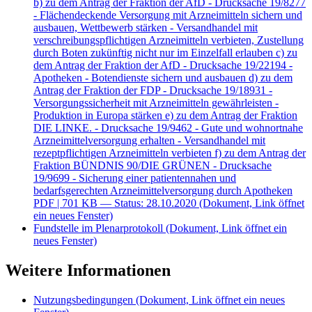
b) zu dem Antrag der Fraktion der AfD - Drucksache 19/8277
- Flächendeckende Versorgung mit Arzneimitteln sichern und
ausbauen, Wettbewerb stärken - Versandhandel mit
verschreibungspflichtigen Arzneimitteln verbieten, Zustellung
durch Boten zukünftig nicht nur im Einzelfall erlauben c) zu
dem Antrag der Fraktion der AfD - Drucksache 19/22194 -
Apotheken - Botendienste sichern und ausbauen d) zu dem
Antrag der Fraktion der FDP - Drucksache 19/18931 -
Versorgungssicherheit mit Arzneimitteln gewährleisten -
Produktion in Europa stärken e) zu dem Antrag der Fraktion
DIE LINKE. - Drucksache 19/9462 - Gute und wohnortnahe
Arzneimittelversorgung erhalten - Versandhandel mit
rezeptpflichtigen Arzneimitteln verbieten f) zu dem Antrag der
Fraktion BÜNDNIS 90/DIE GRÜNEN - Drucksache
19/9699 - Sicherung einer patientennahen und
bedarfsgerechten Arzneimittelversorgung durch Apotheken
PDF
| 701 KB — Status: 28.10.2020
(Dokument, Link öffnet
ein neues Fenster)
Fundstelle im Plenarprotokoll
(Dokument, Link öffnet ein
neues Fenster)
Weitere Informationen
Nutzungsbedingungen
(Dokument, Link öffnet ein neues