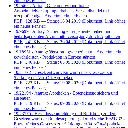
ein neues Fenster)
19/9462 - Antrag: Gute und wohnortnahe
Arzneimittelversorgung erhalten - Versandhandel mit
rezeptpflichtigen Arzneimitteln verbieten
PDF
| 128 KB — Status: 16.04.2019
(Dokument, Link öffnet
ein neues Fenster)
19/9699 - Antrag: Sicherung einer patientennahen und
bedarfsgerechten Arzneimittelversorgung durch Apotheken
PDF
| 241 KB — Status: 26.04.2019
(Dokument, Link öffnet
ein neues Fenster)
19/18931 - Antrag: Versorgungssicherheit mit Arzneimitteln
gewährleisten - Produktion in Europa stärken
PDF
| 246 KB — Status: 05.05.2020
(Dokument, Link öffnet
ein neues Fenster)
19/21732 - Gesetzentwurf: Entwurf eines Gesetzes zur
Stärkung der Vor-Ort-Apotheken
PDF
| 723 KB — Status: 19.08.2020
(Dokument, Link öffnet
ein neues Fenster)
19/22194 - Antrag: Apotheken - Botendienste sichern und
ausbauen
PDF
| 219 KB — Status: 09.09.2020
(Dokument, Link öffnet
ein neues Fenster)
19/23775 - Beschlussempfehlung und Bericht: a) zu dem
Gesetzentwurf der Bundesregierung - Drucksache 19/21732 -
Entwurf eines Gesetzes zur Stärkung der Vor-Ort-Apotheken