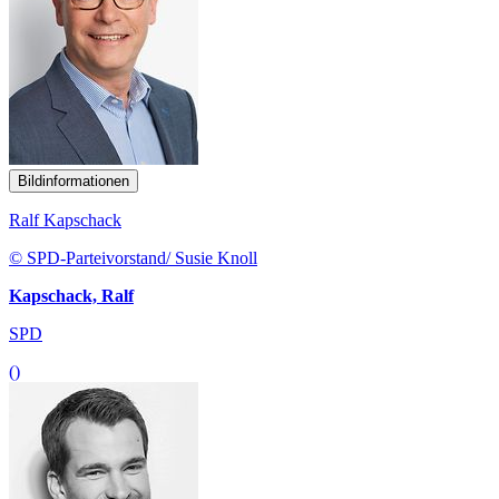
Bildinformationen
Ralf Kapschack
© SPD-Parteivorstand/ Susie Knoll
Kapschack, Ralf
SPD
()