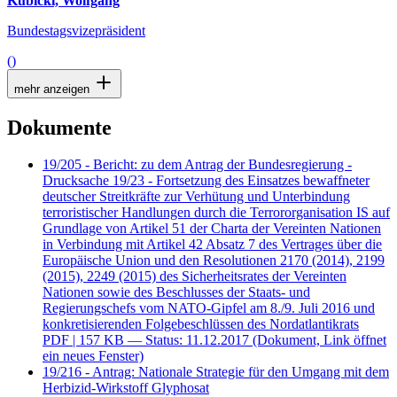
Kubicki, Wolfgang
Bundestagsvizepräsident
()
mehr anzeigen
Dokumente
19/205 - Bericht: zu dem Antrag der Bundesregierung -
Drucksache 19/23 - Fortsetzung des Einsatzes bewaffneter
deutscher Streitkräfte zur Verhütung und Unterbindung
terroristischer Handlungen durch die Terrororganisation IS auf
Grundlage von Artikel 51 der Charta der Vereinten Nationen
in Verbindung mit Artikel 42 Absatz 7 des Vertrages über die
Europäische Union und den Resolutionen 2170 (2014), 2199
(2015), 2249 (2015) des Sicherheitsrates der Vereinten
Nationen sowie des Beschlusses der Staats- und
Regierungschefs vom NATO-Gipfel am 8./9. Juli 2016 und
konkretisierenden Folgebeschlüssen des Nordatlantikrats
PDF
| 157 KB — Status: 11.12.2017
(Dokument, Link öffnet
ein neues Fenster)
19/216 - Antrag: Nationale Strategie für den Umgang mit dem
Herbizid-Wirkstoff Glyphosat