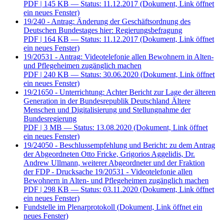
PDF
| 145 KB — Status: 11.12.2017
(Dokument, Link öffnet
ein neues Fenster)
19/240 - Antrag: Änderung der Geschäftsordnung des
Deutschen Bundestages hier: Regierungsbefragung
PDF
| 164 KB — Status: 11.12.2017
(Dokument, Link öffnet
ein neues Fenster)
19/20531 - Antrag: Videotelefonie allen Bewohnern in Alten-
und Pflegeheimen zugänglich machen
PDF
| 240 KB — Status: 30.06.2020
(Dokument, Link öffnet
ein neues Fenster)
19/21650 - Unterrichtung: Achter Bericht zur Lage der älteren
Generation in der Bundesrepublik Deutschland Ältere
Menschen und Digitalisierung und Stellungnahme der
Bundesregierung
PDF
| 3 MB — Status: 13.08.2020
(Dokument, Link öffnet
ein neues Fenster)
19/24050 - Beschlussempfehlung und Bericht: zu dem Antrag
der Abgeordneten Otto Fricke, Grigorios Aggelidis, Dr.
Andrew Ullmann, weiterer Abgeordneter und der Fraktion
der FDP - Drucksache 19/20531 - Videotelefonie allen
Bewohnern in Alten- und Pflegeheimen zugänglich machen
PDF
| 298 KB — Status: 03.11.2020
(Dokument, Link öffnet
ein neues Fenster)
Fundstelle im Plenarprotokoll
(Dokument, Link öffnet ein
neues Fenster)