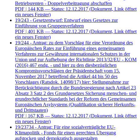
Betriebsrenten - Doppelverbeitragung abschaffen
PDF
| 144 KB — Status: 12.12.2017
(Dokument, Link öffnet
ein neues Fenster)
19/243 - Gesetzentwurf: Entwurf eines Gesetzes zur
Einführung von Gruppenverfahren
PDF
| 401 KB — Status: 12.12.2017
(Dokument, Link öffnet
ein neues Fenster)
19/244 - Antrag: zu dem Vorschlag für eine Verordnung des
Europäischen Rates zur Einführung eines gemeinsamen
Verfahrens zur Gewährung internationalen Schutzes in der
Union und zur Aufhebung der Richtlinie 2013/32/EU - KOM
(2016) 467 endg. - und hier zu den diesbezüglichen
Kompromissvorschlägen der Präsidentschaft vom 15.
November 2017 betreffend die Artikel 44 bis 50 des
Vorschlages (Ratsdok. 14098/17) hier: Stellungnahme zur
Berücksichtigung durch die Bundesregierung nach Artikel 23
Absatz 3 Satz 2 des Grundgesetzes Sicherung menschen- und
grundrechtlicher Standards bei der Reform des Gemeinsamen
Europäischen Asylsystems (Qualifikation sicherer Herkunfts-
und Drittstaaten)
PDF
| 167 KB — Status: 12.12.2017
(Dokument, Link öffnet
ein neues Fenster)
19/23734 - Antrag: Für eine sozialverträgliche EU-
Klimapolitik - Fonds für einen gerechten Übergang
aufstocken und demokratisch ausgestalten