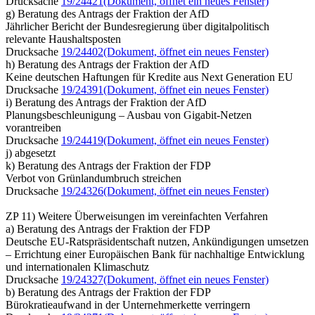
Drucksache
19/24421
(Dokument, öffnet ein neues Fenster)
g) Beratung des Antrags der Fraktion der AfD
Jährlicher Bericht der Bundesregierung über digitalpolitisch
relevante Haushaltsposten
Drucksache
19/24402
(Dokument, öffnet ein neues Fenster)
h) Beratung des Antrags der Fraktion der AfD
Keine deutschen Haftungen für Kredite aus Next Generation EU
Drucksache
19/24391
(Dokument, öffnet ein neues Fenster)
i) Beratung des Antrags der Fraktion der AfD
Planungsbeschleunigung – Ausbau von Gigabit-Netzen
vorantreiben
Drucksache
19/24419
(Dokument, öffnet ein neues Fenster)
j) abgesetzt
k) Beratung des Antrags der Fraktion der FDP
Verbot von Grünlandumbruch streichen
Drucksache
19/24326
(Dokument, öffnet ein neues Fenster)
ZP 11) Weitere Überweisungen im vereinfachten Verfahren
a) Beratung des Antrags der Fraktion der FDP
Deutsche EU-Ratspräsidentschaft nutzen, Ankündigungen umsetzen
– Errichtung einer Europäischen Bank für nachhaltige Entwicklung
und internationalen Klimaschutz
Drucksache
19/24327
(Dokument, öffnet ein neues Fenster)
b) Beratung des Antrags der Fraktion der FDP
Bürokratieaufwand in der Unternehmerkette verringern