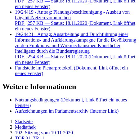
PDF
| 257 KB — Status: 18.11.2020
(Dokument, Link öffnet
ein neues Fenster)
19/24419 - Antrag: Planungsbeschleunigung - Ausbau von
Gigabit-Netzen vorantreiben
PDF
| 257 KB — Status: 18.11.2020
(Dokument, Link öffnet
ein neues Fenster)
19/24421 - Antrag: Ausarbeitung und Durchführung einer
Informations- und Aufklärungskampagne für die Bevölkerung
zu den Funktions- und Wirkmechanismen Künstlicher
Intelligenz durch die Bundesregierung
PDF
| 254 KB — Status: 18.11.2020
(Dokument, Link öffnet
ein neues Fenster)
Fundstelle im Plenarprotokoll
(Dokument, Link öffnet ein
neues Fenster)
Weitere Informationen
Nutzungsbedingungen
(Dokument, Link öffnet ein neues
Fenster)
Aufzeichnungen im Parlamentsarchiv
(Interner Link)
Startseite
Mediathek
192. Sitzung vom 19.11.2020
TOP 31, ZP 11