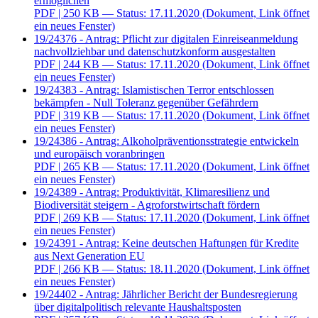
ermöglichen
PDF
| 250 KB — Status: 17.11.2020
(Dokument, Link öffnet
ein neues Fenster)
19/24376 - Antrag: Pflicht zur digitalen Einreiseanmeldung
nachvollziehbar und datenschutzkonform ausgestalten
PDF
| 244 KB — Status: 17.11.2020
(Dokument, Link öffnet
ein neues Fenster)
19/24383 - Antrag: Islamistischen Terror entschlossen
bekämpfen - Null Toleranz gegenüber Gefährdern
PDF
| 319 KB — Status: 17.11.2020
(Dokument, Link öffnet
ein neues Fenster)
19/24386 - Antrag: Alkoholpräventionsstrategie entwickeln
und europäisch voranbringen
PDF
| 265 KB — Status: 17.11.2020
(Dokument, Link öffnet
ein neues Fenster)
19/24389 - Antrag: Produktivität, Klimaresilienz und
Biodiversität steigern - Agroforstwirtschaft fördern
PDF
| 269 KB — Status: 17.11.2020
(Dokument, Link öffnet
ein neues Fenster)
19/24391 - Antrag: Keine deutschen Haftungen für Kredite
aus Next Generation EU
PDF
| 266 KB — Status: 18.11.2020
(Dokument, Link öffnet
ein neues Fenster)
19/24402 - Antrag: Jährlicher Bericht der Bundesregierung
über digitalpolitisch relevante Haushaltsposten