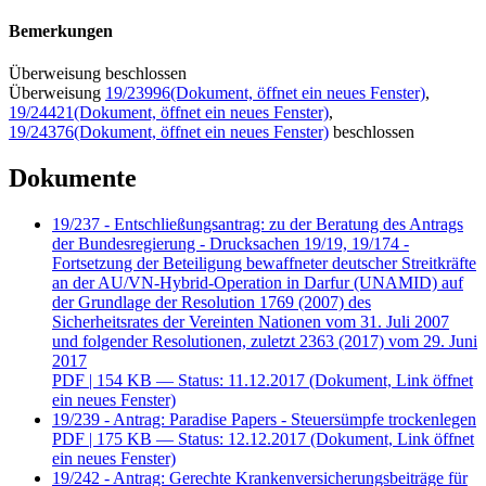
Bemerkungen
Überweisung beschlossen
Überweisung
19/23996
(Dokument, öffnet ein neues Fenster)
,
19/24421
(Dokument, öffnet ein neues Fenster)
,
19/24376
(Dokument, öffnet ein neues Fenster)
beschlossen
Dokumente
19/237 - Entschließungsantrag: zu der Beratung des Antrags
der Bundesregierung - Drucksachen 19/19, 19/174 -
Fortsetzung der Beteiligung bewaffneter deutscher Streitkräfte
an der AU/VN-Hybrid-Operation in Darfur (UNAMID) auf
der Grundlage der Resolution 1769 (2007) des
Sicherheitsrates der Vereinten Nationen vom 31. Juli 2007
und folgender Resolutionen, zuletzt 2363 (2017) vom 29. Juni
2017
PDF
| 154 KB — Status: 11.12.2017
(Dokument, Link öffnet
ein neues Fenster)
19/239 - Antrag: Paradise Papers - Steuersümpfe trockenlegen
PDF
| 175 KB — Status: 12.12.2017
(Dokument, Link öffnet
ein neues Fenster)
19/242 - Antrag: Gerechte Krankenversicherungsbeiträge für