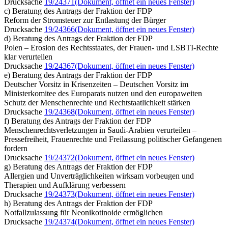
Drucksache
19/24371
(Dokument, öffnet ein neues Fenster)
c) Beratung des Antrags der Fraktion der FDP
Reform der Stromsteuer zur Entlastung der Bürger
Drucksache
19/24366
(Dokument, öffnet ein neues Fenster)
d) Beratung des Antrags der Fraktion der FDP
Polen – Erosion des Rechtsstaates, der Frauen- und LSBTI-Rechte
klar verurteilen
Drucksache
19/24367
(Dokument, öffnet ein neues Fenster)
e) Beratung des Antrags der Fraktion der FDP
Deutscher Vorsitz in Krisenzeiten – Deutschen Vorsitz im
Ministerkomitee des Europarats nutzen und den europaweiten
Schutz der Menschenrechte und Rechtstaatlichkeit stärken
Drucksache
19/24368
(Dokument, öffnet ein neues Fenster)
f) Beratung des Antrags der Fraktion der FDP
Menschenrechtsverletzungen in Saudi-Arabien verurteilen –
Pressefreiheit, Frauenrechte und Freilassung politischer Gefangenen
fordern
Drucksache
19/24372
(Dokument, öffnet ein neues Fenster)
g) Beratung des Antrags der Fraktion der FDP
Allergien und Unverträglichkeiten wirksam vorbeugen und
Therapien und Aufklärung verbessern
Drucksache
19/24373
(Dokument, öffnet ein neues Fenster)
h) Beratung des Antrags der Fraktion der FDP
Notfallzulassung für Neonikotinoide ermöglichen
Drucksache
19/24374
(Dokument, öffnet ein neues Fenster)