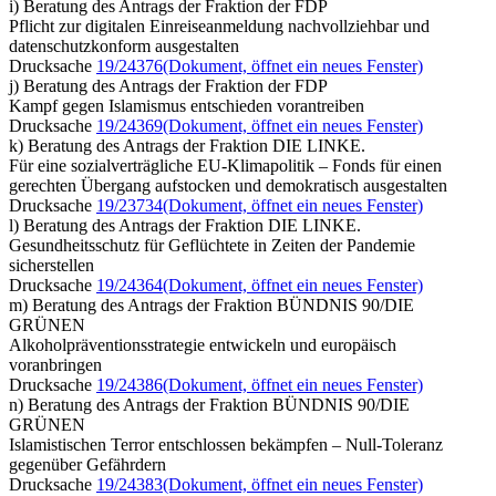
i) Beratung des Antrags der Fraktion der FDP
Pflicht zur digitalen Einreiseanmeldung nachvollziehbar und
datenschutzkonform ausgestalten
Drucksache
19/24376
(Dokument, öffnet ein neues Fenster)
j) Beratung des Antrags der Fraktion der FDP
Kampf gegen Islamismus entschieden vorantreiben
Drucksache
19/24369
(Dokument, öffnet ein neues Fenster)
k) Beratung des Antrags der Fraktion DIE LINKE.
Für eine sozialverträgliche EU-Klimapolitik – Fonds für einen
gerechten Übergang aufstocken und demokratisch ausgestalten
Drucksache
19/23734
(Dokument, öffnet ein neues Fenster)
l) Beratung des Antrags der Fraktion DIE LINKE.
Gesundheitsschutz für Geflüchtete in Zeiten der Pandemie
sicherstellen
Drucksache
19/24364
(Dokument, öffnet ein neues Fenster)
m) Beratung des Antrags der Fraktion BÜNDNIS 90/DIE
GRÜNEN
Alkoholpräventionsstrategie entwickeln und europäisch
voranbringen
Drucksache
19/24386
(Dokument, öffnet ein neues Fenster)
n) Beratung des Antrags der Fraktion BÜNDNIS 90/DIE
GRÜNEN
Islamistischen Terror entschlossen bekämpfen – Null-Toleranz
gegenüber Gefährdern
Drucksache
19/24383
(Dokument, öffnet ein neues Fenster)