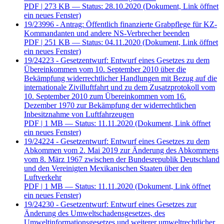
PDF
| 273 KB — Status: 28.10.2020
(Dokument, Link öffnet
ein neues Fenster)
19/23996 - Antrag: Öffentlich finanzierte Grabpflege für KZ-
Kommandanten und andere NS-Verbrecher beenden
PDF
| 251 KB — Status: 04.11.2020
(Dokument, Link öffnet
ein neues Fenster)
19/24223 - Gesetzentwurf: Entwurf eines Gesetzes zu dem
Übereinkommen vom 10. September 2010 über die
Bekämpfung widerrechtlicher Handlungen mit Bezug auf die
internationale Zivilluftfahrt und zu dem Zusatzprotokoll vom
10. September 2010 zum Übereinkommen vom 16.
Dezember 1970 zur Bekämpfung der widerrechtlichen
Inbesitznahme von Luftfahrzeugen
PDF
| 1 MB — Status: 11.11.2020
(Dokument, Link öffnet
ein neues Fenster)
19/24224 - Gesetzentwurf: Entwurf eines Gesetzes zu dem
Abkommen vom 2. Mai 2019 zur Änderung des Abkommens
vom 8. März 1967 zwischen der Bundesrepublik Deutschland
und den Vereinigten Mexikanischen Staaten über den
Luftverkehr
PDF
| 1 MB — Status: 11.11.2020
(Dokument, Link öffnet
ein neues Fenster)
19/24230 - Gesetzentwurf: Entwurf eines Gesetzes zur
Änderung des Umweltschadensgesetzes, des
Umweltinformationsgesetzes und weiterer umweltrechtlicher