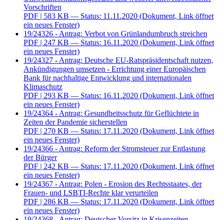
Vorschriften
PDF
| 583 KB — Status: 11.11.2020
(Dokument, Link öffnet
ein neues Fenster)
19/24326 - Antrag: Verbot von Grünlandumbruch streichen
PDF
| 247 KB — Status: 16.11.2020
(Dokument, Link öffnet
ein neues Fenster)
19/24327 - Antrag: Deutsche EU-Ratspräsidentschaft nutzen,
Ankündigungen umsetzen - Errichtung einer Europäischen
Bank für nachhaltige Entwicklung und internationalen
Klimaschutz
PDF
| 293 KB — Status: 16.11.2020
(Dokument, Link öffnet
ein neues Fenster)
19/24364 - Antrag: Gesundheitsschutz für Geflüchtete in
Zeiten der Pandemie sicherstellen
PDF
| 270 KB — Status: 17.11.2020
(Dokument, Link öffnet
ein neues Fenster)
19/24366 - Antrag: Reform der Stromsteuer zur Entlastung
der Bürger
PDF
| 242 KB — Status: 17.11.2020
(Dokument, Link öffnet
ein neues Fenster)
19/24367 - Antrag: Polen - Erosion des Rechtsstaates, der
Frauen- und LSBTI-Rechte klar verurteilen
PDF
| 286 KB — Status: 17.11.2020
(Dokument, Link öffnet
ein neues Fenster)
19/24368 - Antrag: Deutscher Vorsitz in Krisenzeiten -