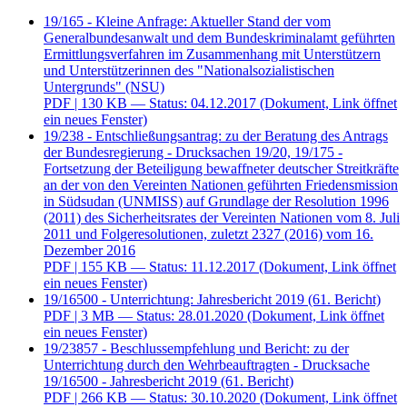
19/165 - Kleine Anfrage: Aktueller Stand der vom
Generalbundesanwalt und dem Bundeskriminalamt geführten
Ermittlungsverfahren im Zusammenhang mit Unterstützern
und Unterstützerinnen des "Nationalsozialistischen
Untergrunds" (NSU)
PDF
| 130 KB — Status: 04.12.2017
(Dokument, Link öffnet
ein neues Fenster)
19/238 - Entschließungsantrag: zu der Beratung des Antrags
der Bundesregierung - Drucksachen 19/20, 19/175 -
Fortsetzung der Beteiligung bewaffneter deutscher Streitkräfte
an der von den Vereinten Nationen geführten Friedensmission
in Südsudan (UNMISS) auf Grundlage der Resolution 1996
(2011) des Sicherheitsrates der Vereinten Nationen vom 8. Juli
2011 und Folgeresolutionen, zuletzt 2327 (2016) vom 16.
Dezember 2016
PDF
| 155 KB — Status: 11.12.2017
(Dokument, Link öffnet
ein neues Fenster)
19/16500 - Unterrichtung: Jahresbericht 2019 (61. Bericht)
PDF
| 3 MB — Status: 28.01.2020
(Dokument, Link öffnet
ein neues Fenster)
19/23857 - Beschlussempfehlung und Bericht: zu der
Unterrichtung durch den Wehrbeauftragten - Drucksache
19/16500 - Jahresbericht 2019 (61. Bericht)
PDF
| 266 KB — Status: 30.10.2020
(Dokument, Link öffnet