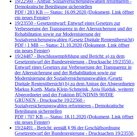
19/22560 - Antrag: Sozialversicherungswahlen reformieren -
Demokratische Beteiligung sicherstellen
PDF
| 283 KB — Status: 16.09.2020
(Dokument, Link öffnet
ein neues Fenster)
19/23550 - Gesetzentwurf: Entwurf eines Gesetzes zur
Verbesserung der Transparenz in der Alterssicherung und der
Rehabilitation sowie zur Modernisierung der
Sozialversicherungswahlen (Gesetz Digitale Rentenübersicht)
PDF
| 1 MB — Status: 21.10.2020
(Dokument, Link öffnet
ein neues Fenster)
19/24487 - Beschlussempfehlung und Bericht: a) zu dem
Gesetzentwurf der Bundesregierung - Drucksache 19/23550 -
Entwurf eines Gesetzes zur Verbesserung der Transparenz in
der Alterssicherung und der Rehabilitation sowie zur
Modernisierung der Sozialversicherungswahlen (Gesetz
Digitale Rentenübersicht) b) zu dem Antrag der Abgeordneten
Markus Kurth, Maria Klein-Schmeink, Anja Hajduk, weiterer
Abgeordneter und der Fraktion BÜNDNIS 90/DIE
GRÜNEN - Drucksache 19/22560 -
Sozialversicherungswahlen reformieren - Demokratische
Beteiligung sicherstellen
PDF
| 707 KB — Status: 18.11.2020
(Dokument, Link öffnet
ein neues Fenster)
19/24491 - Bericht: gemäß § 96 der Geschäftsordnung
Gesetzentwurf der Bundesregierung - Drucksachen 19/23550,