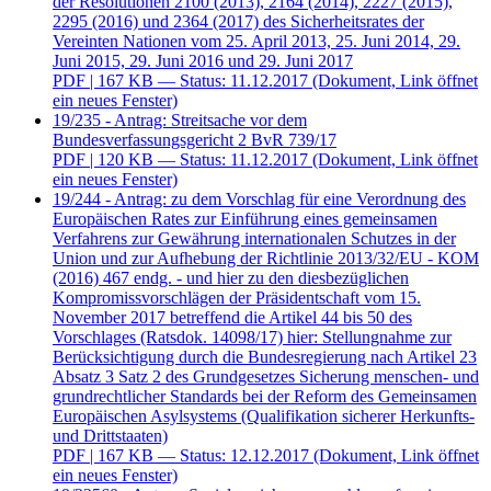
der Resolutionen 2100 (2013), 2164 (2014), 2227 (2015),
2295 (2016) und 2364 (2017) des Sicherheitsrates der
Vereinten Nationen vom 25. April 2013, 25. Juni 2014, 29.
Juni 2015, 29. Juni 2016 und 29. Juni 2017
PDF
| 167 KB — Status: 11.12.2017
(Dokument, Link öffnet
ein neues Fenster)
19/235 - Antrag: Streitsache vor dem
Bundesverfassungsgericht 2 BvR 739/17
PDF
| 120 KB — Status: 11.12.2017
(Dokument, Link öffnet
ein neues Fenster)
19/244 - Antrag: zu dem Vorschlag für eine Verordnung des
Europäischen Rates zur Einführung eines gemeinsamen
Verfahrens zur Gewährung internationalen Schutzes in der
Union und zur Aufhebung der Richtlinie 2013/32/EU - KOM
(2016) 467 endg. - und hier zu den diesbezüglichen
Kompromissvorschlägen der Präsidentschaft vom 15.
November 2017 betreffend die Artikel 44 bis 50 des
Vorschlages (Ratsdok. 14098/17) hier: Stellungnahme zur
Berücksichtigung durch die Bundesregierung nach Artikel 23
Absatz 3 Satz 2 des Grundgesetzes Sicherung menschen- und
grundrechtlicher Standards bei der Reform des Gemeinsamen
Europäischen Asylsystems (Qualifikation sicherer Herkunfts-
und Drittstaaten)
PDF
| 167 KB — Status: 12.12.2017
(Dokument, Link öffnet
ein neues Fenster)