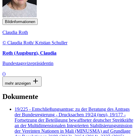
Bildinformationen
Claudia Roth
© Claudia Roth/ Kristian Schuller
Roth (Augsburg), Claudia
Bundestagsvizepräsidentin
()
mehr anzeigen
Dokumente
19/225 - Entschließungsantrag: zu der Beratung des Antrags
der Bundesregierung - Drucksachen 19/24 (neu), 19/177 -
Fortsetzung der Beteiligung bewaffneter deutscher Streitkräfte
an der Multidimensionalen Integrierten Stabilisierungsmission
der Vereinten Nationen in Mali (MINUSMA) auf Grundlage