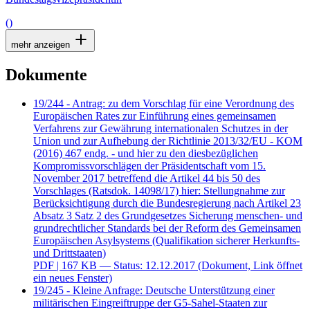
()
mehr anzeigen
Dokumente
19/244 - Antrag: zu dem Vorschlag für eine Verordnung des
Europäischen Rates zur Einführung eines gemeinsamen
Verfahrens zur Gewährung internationalen Schutzes in der
Union und zur Aufhebung der Richtlinie 2013/32/EU - KOM
(2016) 467 endg. - und hier zu den diesbezüglichen
Kompromissvorschlägen der Präsidentschaft vom 15.
November 2017 betreffend die Artikel 44 bis 50 des
Vorschlages (Ratsdok. 14098/17) hier: Stellungnahme zur
Berücksichtigung durch die Bundesregierung nach Artikel 23
Absatz 3 Satz 2 des Grundgesetzes Sicherung menschen- und
grundrechtlicher Standards bei der Reform des Gemeinsamen
Europäischen Asylsystems (Qualifikation sicherer Herkunfts-
und Drittstaaten)
PDF
| 167 KB — Status: 12.12.2017
(Dokument, Link öffnet
ein neues Fenster)
19/245 - Kleine Anfrage: Deutsche Unterstützung einer
militärischen Eingreiftruppe der G5-Sahel-Staaten zur