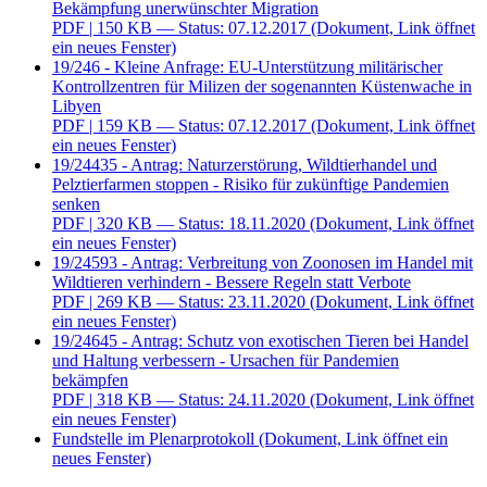
Bekämpfung unerwünschter Migration
PDF
| 150 KB — Status: 07.12.2017
(Dokument, Link öffnet
ein neues Fenster)
19/246 - Kleine Anfrage: EU-Unterstützung militärischer
Kontrollzentren für Milizen der sogenannten Küstenwache in
Libyen
PDF
| 159 KB — Status: 07.12.2017
(Dokument, Link öffnet
ein neues Fenster)
19/24435 - Antrag: Naturzerstörung, Wildtierhandel und
Pelztierfarmen stoppen - Risiko für zukünftige Pandemien
senken
PDF
| 320 KB — Status: 18.11.2020
(Dokument, Link öffnet
ein neues Fenster)
19/24593 - Antrag: Verbreitung von Zoonosen im Handel mit
Wildtieren verhindern - Bessere Regeln statt Verbote
PDF
| 269 KB — Status: 23.11.2020
(Dokument, Link öffnet
ein neues Fenster)
19/24645 - Antrag: Schutz von exotischen Tieren bei Handel
und Haltung verbessern - Ursachen für Pandemien
bekämpfen
PDF
| 318 KB — Status: 24.11.2020
(Dokument, Link öffnet
ein neues Fenster)
Fundstelle im Plenarprotokoll
(Dokument, Link öffnet ein
neues Fenster)