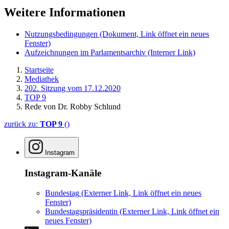
Weitere Informationen
Nutzungsbedingungen
(Dokument, Link öffnet ein neues
Fenster)
Aufzeichnungen im Parlamentsarchiv
(Interner Link)
Startseite
Mediathek
202. Sitzung vom 17.12.2020
TOP 9
Rede von Dr. Robby Schlund
zurück zu:
TOP 9
()
Instagram
Instagram-Kanäle
Bundestag
(Externer Link, Link öffnet ein neues
Fenster)
Bundestagspräsidentin
(Externer Link, Link öffnet ein
neues Fenster)