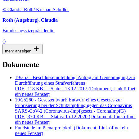
© Claudia Roth/ Kristian Schuller
Roth (Augsburg), Claudia
Bundestagsvizepräsidentin
()
mehr anzeigen
Dokumente
19/252 - Beschlussempfehlung: Antrag auf Genehmigung zur
Durchführung eines Strafverfahrens
PDF
| 118 KB — Status: 13.12.2017
(Dokument, Link öffnet
ein neues Fenster)
19/25260 - Gesetzentwurf: Entwurf eines Gesetzes zur
Priorisierung bei der Schutzimpfung gegen das Coronavirus
SARS-CoV-2 (Coronavirus-Impfgesetz - CoronaImpfG)
PDF
| 370 KB — Status: 15.12.2020
(Dokument, Link öffnet
ein neues Fenster)
Fundstelle im Plenarprotokoll
(Dokument, Link öffnet ein
neues Fenster)