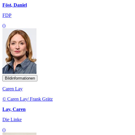
Föst, Daniel
FDP
()
Bildinformationen
Caren Lay
© Caren Lay/ Frank Grätz
Lay, Caren
Die Linke
()