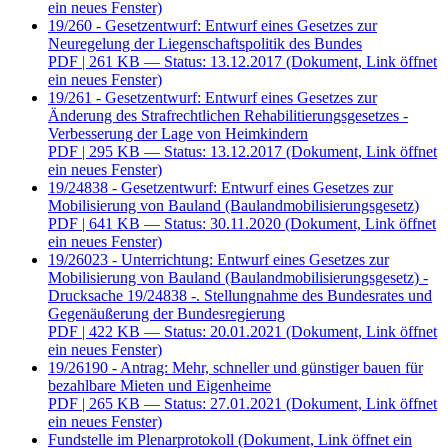
ein neues Fenster)
19/260 - Gesetzentwurf: Entwurf eines Gesetzes zur
Neuregelung der Liegenschaftspolitik des Bundes
PDF
| 261 KB — Status: 13.12.2017
(Dokument, Link öffnet
ein neues Fenster)
19/261 - Gesetzentwurf: Entwurf eines Gesetzes zur
Änderung des Strafrechtlichen Rehabilitierungsgesetzes -
Verbesserung der Lage von Heimkindern
PDF
| 295 KB — Status: 13.12.2017
(Dokument, Link öffnet
ein neues Fenster)
19/24838 - Gesetzentwurf: Entwurf eines Gesetzes zur
Mobilisierung von Bauland (Baulandmobilisierungsgesetz)
PDF
| 641 KB — Status: 30.11.2020
(Dokument, Link öffnet
ein neues Fenster)
19/26023 - Unterrichtung: Entwurf eines Gesetzes zur
Mobilisierung von Bauland (Baulandmobilisierungsgesetz) -
Drucksache 19/24838 -. Stellungnahme des Bundesrates und
Gegenäußerung der Bundesregierung
PDF
| 422 KB — Status: 20.01.2021
(Dokument, Link öffnet
ein neues Fenster)
19/26190 - Antrag: Mehr, schneller und günstiger bauen für
bezahlbare Mieten und Eigenheime
PDF
| 265 KB — Status: 27.01.2021
(Dokument, Link öffnet
ein neues Fenster)
Fundstelle im Plenarprotokoll
(Dokument, Link öffnet ein