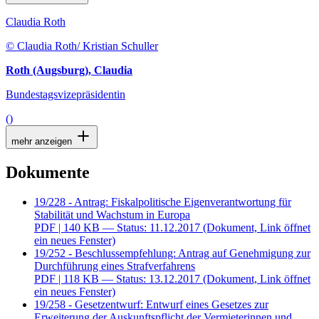
Claudia Roth
© Claudia Roth/ Kristian Schuller
Roth (Augsburg), Claudia
Bundestagsvizepräsidentin
()
mehr anzeigen
Dokumente
19/228 - Antrag: Fiskalpolitische Eigenverantwortung für
Stabilität und Wachstum in Europa
PDF
| 140 KB — Status: 11.12.2017
(Dokument, Link öffnet
ein neues Fenster)
19/252 - Beschlussempfehlung: Antrag auf Genehmigung zur
Durchführung eines Strafverfahrens
PDF
| 118 KB — Status: 13.12.2017
(Dokument, Link öffnet
ein neues Fenster)
19/258 - Gesetzentwurf: Entwurf eines Gesetzes zur
Erweiterung der Auskunftspflicht der Vermieterinnen und