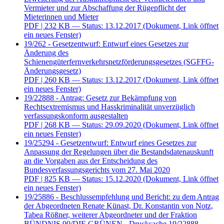
Vermieter und zur Abschaffung der Rügepflicht der
Mieterinnen und Mieter
PDF
| 232 KB — Status: 13.12.2017
(Dokument, Link öffnet
ein neues Fenster)
19/262 - Gesetzentwurf: Entwurf eines Gesetzes zur
Änderung des
Schienengüterfernverkehrsnetzförderungsgesetzes (SGFFG-
Änderungsgesetz)
PDF
| 260 KB — Status: 13.12.2017
(Dokument, Link öffnet
ein neues Fenster)
19/22888 - Antrag: Gesetz zur Bekämpfung von
Rechtsextremismus und Hasskriminalität unverzüglich
verfassungskonform ausgestalten
PDF
| 268 KB — Status: 29.09.2020
(Dokument, Link öffnet
ein neues Fenster)
19/25294 - Gesetzentwurf: Entwurf eines Gesetzes zur
Anpassung der Regelungen über die Bestandsdatenauskunft
an die Vorgaben aus der Entscheidung des
Bundesverfassungsgerichts vom 27. Mai 2020
PDF
| 825 KB — Status: 15.12.2020
(Dokument, Link öffnet
ein neues Fenster)
19/25886 - Beschlussempfehlung und Bericht: zu dem Antrag
der Abgeordneten Renate Künast, Dr. Konstantin von Notz,
Tabea Rößner, weiterer Abgeordneter und der Fraktion
BÜNDNIS 90/DIE GRÜNEN - Drucksache 19/22888 -