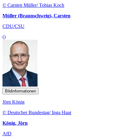
© Carsten Müller/ Tobias Koch
Müller (Braunschweig), Carsten
CDU/CSU
()
Bildinformationen
Jörn König
© Deutscher Bundestag/ Inga Haar
König, Jörn
AfD