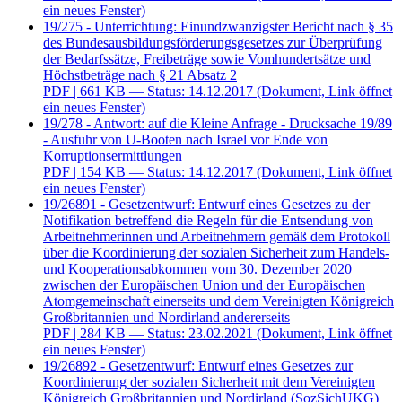
ein neues Fenster)
19/275 - Unterrichtung: Einundzwanzigster Bericht nach § 35
des Bundesausbildungsförderungsgesetzes zur Überprüfung
der Bedarfssätze, Freibeträge sowie Vomhundertsätze und
Höchstbeträge nach § 21 Absatz 2
PDF
| 661 KB — Status: 14.12.2017
(Dokument, Link öffnet
ein neues Fenster)
19/278 - Antwort: auf die Kleine Anfrage - Drucksache 19/89
- Ausfuhr von U-Booten nach Israel vor Ende von
Korruptionsermittlungen
PDF
| 154 KB — Status: 14.12.2017
(Dokument, Link öffnet
ein neues Fenster)
19/26891 - Gesetzentwurf: Entwurf eines Gesetzes zu der
Notifikation betreffend die Regeln für die Entsendung von
Arbeitnehmerinnen und Arbeitnehmern gemäß dem Protokoll
über die Koordinierung der sozialen Sicherheit zum Handels-
und Kooperationsabkommen vom 30. Dezember 2020
zwischen der Europäischen Union und der Europäischen
Atomgemeinschaft einerseits und dem Vereinigten Königreich
Großbritannien und Nordirland andererseits
PDF
| 284 KB — Status: 23.02.2021
(Dokument, Link öffnet
ein neues Fenster)
19/26892 - Gesetzentwurf: Entwurf eines Gesetzes zur
Koordinierung der sozialen Sicherheit mit dem Vereinigten
Königreich Großbritannien und Nordirland (SozSichUKG)