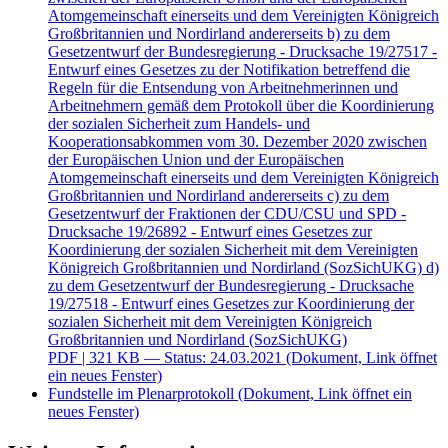
Atomgemeinschaft einerseits und dem Vereinigten Königreich
Großbritannien und Nordirland andererseits b) zu dem
Gesetzentwurf der Bundesregierung - Drucksache 19/27517 -
Entwurf eines Gesetzes zu der Notifikation betreffend die
Regeln für die Entsendung von Arbeitnehmerinnen und
Arbeitnehmern gemäß dem Protokoll über die Koordinierung
der sozialen Sicherheit zum Handels- und
Kooperationsabkommen vom 30. Dezember 2020 zwischen
der Europäischen Union und der Europäischen
Atomgemeinschaft einerseits und dem Vereinigten Königreich
Großbritannien und Nordirland andererseits c) zu dem
Gesetzentwurf der Fraktionen der CDU/CSU und SPD -
Drucksache 19/26892 - Entwurf eines Gesetzes zur
Koordinierung der sozialen Sicherheit mit dem Vereinigten
Königreich Großbritannien und Nordirland (SozSichUKG) d)
zu dem Gesetzentwurf der Bundesregierung - Drucksache
19/27518 - Entwurf eines Gesetzes zur Koordinierung der
sozialen Sicherheit mit dem Vereinigten Königreich
Großbritannien und Nordirland (SozSichUKG)
PDF
| 321 KB — Status: 24.03.2021
(Dokument, Link öffnet
ein neues Fenster)
Fundstelle im Plenarprotokoll
(Dokument, Link öffnet ein
neues Fenster)