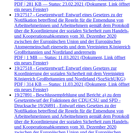
PDF
| 281 KB — Status: 23.02.2021
(Dokument, Link öffnet
ein neues Fenster)
19/27517 - Gesetzentwurf: Entwurf eines Gesetzes zu der
Notifikation betreffend die Regeln für die Entsendung von
Arbeitnehmerinnen und Arbeitnehmern gemäß dem Protokoll
über die Koordinierung der sozialen Sicherheit zum Handels-
und Kooperationsabkommen vom 30. Dezember 2020
zwischen der Europäischen Union und der Europäischen
Atomgemeinschaft einerseits und dem Vereinigten Königreich
Großbritannien und Nordirland andererseits
PDF
| 1 MB — Status: 11.03.2021
(Dokument, Link öffnet
ein neues Fenster)
19/27518 - Gesetzentwurf: Entwurf eines Gesetzes zur
Koordinierung der sozialen Sicherheit mit dem Vereinigten
Königreich Großbritannien und Nordirland (SozSichUKG)
PDF
| 314 KB — Status: 11.03.2021
(Dokument, Link öffnet
ein neues Fenster)
19/27891 - Beschlussempfehlung und Bericht: a) zu dem
Gesetzentwurf der Fraktionen der CDU/CSU und SPD -
Drucksache 19/26891 - Entwurf eines Gesetzes zu der
Notifikation betreffend die Regeln für die Entsendung von
Arbeitnehmerinnen und Arbeitnehmern gemäß dem Protokoll
über die Koordinierung der sozialen Sicherheit zum Handels-
und Kooperationsabkommen vom 30. Dezember 2020
zwischen der Europäischen Union und der Europäischen