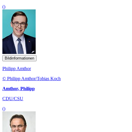
()
Bildinformationen
Philipp Amthor
© Philipp Amthor/Tobias Koch
Amthor, Philipp
CDU/CSU
()