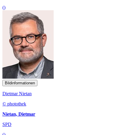
()
Bildinformationen
Dietmar Nietan
© photothek
Nietan, Dietmar
SPD
()