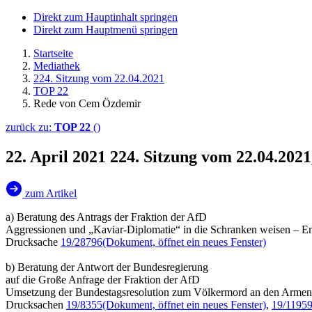
Direkt zum Hauptinhalt springen
Direkt zum Hauptmenü springen
Startseite
Mediathek
224. Sitzung vom 22.04.2021
TOP 22
Rede von Cem Özdemir
zurück zu:
TOP 22
()
22. April 2021
224. Sitzung vom 22.04.20
zum Artikel
a) Beratung des Antrags der Fraktion der AfD
Aggressionen und „Kaviar-Diplomatie“ in die Schranken weisen – E
Drucksache
19/28796
(Dokument, öffnet ein neues Fenster)
b) Beratung der Antwort der Bundesregierung
auf die Große Anfrage der Fraktion der AfD
Umsetzung der Bundestagsresolution zum Völkermord an den Armen
Drucksachen
19/8355
(Dokument, öffnet ein neues Fenster)
,
19/1195