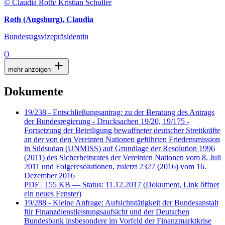
© Claudia Roth/ Kristian Schuller
Roth (Augsburg), Claudia
Bundestagsvizepräsidentin
()
mehr anzeigen
Dokumente
19/238 - Entschließungsantrag: zu der Beratung des Antrags
der Bundesregierung - Drucksachen 19/20, 19/175 -
Fortsetzung der Beteiligung bewaffneter deutscher Streitkräfte
an der von den Vereinten Nationen geführten Friedensmission
in Südsudan (UNMISS) auf Grundlage der Resolution 1996
(2011) des Sicherheitsrates der Vereinten Nationen vom 8. Juli
2011 und Folgeresolutionen, zuletzt 2327 (2016) vom 16.
Dezember 2016
PDF
| 155 KB — Status: 11.12.2017
(Dokument, Link öffnet
ein neues Fenster)
19/288 - Kleine Anfrage: Aufsichtstätigkeit der Bundesanstalt
für Finanzdienstleistungsaufsicht und der Deutschen
Bundesbank insbesondere im Vorfeld der Finanzmarktkrise