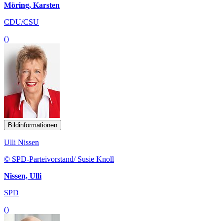
Möring, Karsten
CDU/CSU
()
Bildinformationen
Ulli Nissen
© SPD-Parteivorstand/ Susie Knoll
Nissen, Ulli
SPD
()