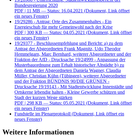
Bundesregierung 2020
PDF
| 11 MB — Status: 16.04.2021
(Dokument, Link öffnet
ein neues Fenster)
19/29286 - Antrag: Orte des Zusammenhaltes - Ein
Energieschub für mehr Gemeinwohl nach der Krise
PDF
| 300 KB — Status: 04.05.2021
(Dokument, Link öffnet
ein neues Fenster)
19/29377 - Beschlussempfehlung und Bericht: a) zu dem
Antrag der Abgeordneten Frank Magnitz, Udo Theodor
Hemmelgarn, Marc Bernhard, weiterer Abgeordneter und der
Fraktion der AfD - Drucksache 19/24999 - Anpassung der
Musterbauordnung zum Erhalt historischer Altstädte b) zu
dem Antrag der Abgeordneten Daniela Wagner, Claudia
Müller, Christian Kühn (Tübingen), weiterer Abgeordneter
und der Fraktion BÜNDNIS 90/DIE GRÜNEN -
Drucksache 19/19143 - Mit Stadtentwicklung Innenstädte und
Ortskerne lebendig halten - Kleine Gewerbe schützen und
Stadt der kurzen Wege stärken
PDF
| 298 KB — Status: 05.05.2021
(Dokument, Link öffnet
ein neues Fenster)
Fundstelle im Plenarprotokoll
(Dokument, Link öffnet ein
neues Fenster)
Weitere Informationen