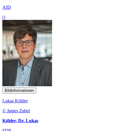
AfD
()
Bildinformationen
Lukas Köhler
© James Zabel
Köhler, Dr. Lukas
FDP