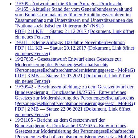
19/309 - Antwort: auf die Kleine Anfrage - Drucksache
19/165 - Aktueller Stand der vom Generalbundesanwalt und
vom Bundeskriminalamt geführten Ermittlungsverfahren im
Zusammenhang mit Unterstützern und Unterstützerinnen des
"Nationalsozialistischen Untergrunds" (NSU)
PDF
| 211 KB — Status: 21.12.2017
(Dokument, Link öffnet
ein neues Fenster)
19/311 - Kleine Anfrage: 100 Jahre Novemberrevolution
PDF
| 111 KB — Status: 20.12.2017
(Dokument, Link öffnet
ein neues Fenster)
19/27635 - Gesetzentwurf: Entwurf eines Gesetzes zur
Modernisierung des Personengesellschaftsrechts
(Personengesellschaftsrechtsmodernisierungsgesetz - MoPeG)
PDF
| 3 MB — Status: 17.03.2021
(Dokument, Link öffnet
ein neues Fenster)
19/30942 - Beschlussempfehlung: zu dem Gesetzentwurf der
Bundesregierung - Drucksache 19/27635 - Entwurf eines
Gesetzes zur Modernisierung des Personengesellschaftsrechts
(Personengesellschaftsrechtsmodernisierungsgesetz - MoPeG)
PDF
| 2 MB — Status: 22.06.2021
(Dokument, Link öffnet
ein neues Fenster)
19/31105 - Bericht: zu dem Gesetzentwurf der
Bundesregierung - Drucksache 19/27635 - Entwurf eines
Gesetzes zur Modernisierung des Personengesellschaftsrechts
(Personengesellschaftsrechtsmodernisierungsgesetz - MoPeG)