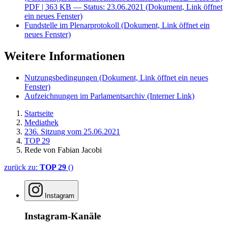
PDF
| 363 KB — Status: 23.06.2021
(Dokument, Link öffnet
ein neues Fenster)
Fundstelle im Plenarprotokoll
(Dokument, Link öffnet ein
neues Fenster)
Weitere Informationen
Nutzungsbedingungen
(Dokument, Link öffnet ein neues
Fenster)
Aufzeichnungen im Parlamentsarchiv
(Interner Link)
Startseite
Mediathek
236. Sitzung vom 25.06.2021
TOP 29
Rede von Fabian Jacobi
zurück zu:
TOP 29
()
Instagram
Instagram-Kanäle