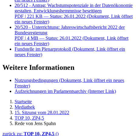
20/512 - Antrag: Wachstumspotenziale in der Datenökonomie
gestalten, Entwicklungshemmnisse beseitigen
PDF
| 221 KB — Status: 26.01.2022
(Dokument, Link öffnet
ein neues Fenster)
20/520 - Unterrichtung: Jahreswirtschaftsbericht 2022 der
Bundesregierung
PDF
| 4 MB — Status: 26.01.2022
(Dokument, Link öffnet
ein neues Fenster)
Fundstelle im Plenarprotokoll
(Dokument, Link öffnet ein
neues Fenster)
Weitere Informationen
Nutzungsbedingungen
(Dokument, Link öffnet ein neues
Fenster)
Aufzeichnungen im Parlamentsarchiv
(Interner Link)
Startseite
Mediathek
15. Sitzung vom 28.01.2022
TOP 10, ZP4,5
Rede von Jens Spahn
zurück zu:
TOP 10, ZP4,5
()