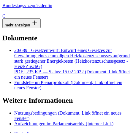
Bundestagsvizepräsidentin
()
mehr anzeigen
Dokumente
20/689 - Gesetzentwurf: Entwurf eines Gesetzes zur
Gewährung eines einmaligen Heizkostenzuschusses aufgrund
stark gestiegener Energiekosten (Heizkostenzuschussgesetz -
HeizkZuschG)
PDF
| 235 KB — Status: 15.02.2022
(Dokument, Link öffnet
ein neues Fenster)
Fundstelle im Plenarprotokoll
(Dokument, Link öffnet ein
neues Fenster)
Weitere Informationen
Nutzungsbedingungen
(Dokument, Link öffnet ein neues
Fenster)
Aufzeichnungen im Parlamentsarchiv
(Interner Link)