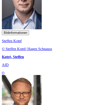
Bildinformationen
Steffen Kotré
© Steffen Kotré/ Hagen Schnauss
Kotré, Steffen
AfD
()