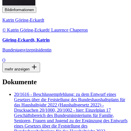
Bildinformationen
Katrin Göring-Eckardt
© Katrin Göring-Eckardt/ Laurence Chaperon
Göring-Eckardt, Katrin
Bundestagsvizepräsidentin
()
mehr anzeigen
Dokumente
20/1616 - Beschlussempfehlung: zu dem Entwurf eines
Gesetzes über die Feststellung des Bundeshaushaltsplans für
das Haushaltsjahr 2022 (Haushaltsgesetz 2022) -
Drucksachen 20/1000, 20/1002 - hier: Einzelplan 17
Geschäftsbereich des Bundesministeriums für Familie,
Senioren, Frauen und Jugend zu der Ergänzung des Entwurfs
eines Gesetzes über die Feststellung des