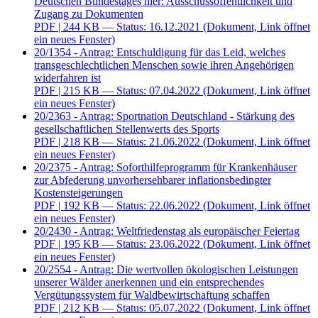
Deutschen Bundestages hier: Ausschussöffentlichkeit und
Zugang zu Dokumenten
PDF
| 244 KB — Status: 16.12.2021
(Dokument, Link öffnet
ein neues Fenster)
20/1354 - Antrag: Entschuldigung für das Leid, welches
transgeschlechtlichen Menschen sowie ihren Angehörigen
widerfahren ist
PDF
| 215 KB — Status: 07.04.2022
(Dokument, Link öffnet
ein neues Fenster)
20/2363 - Antrag: Sportnation Deutschland - Stärkung des
gesellschaftlichen Stellenwerts des Sports
PDF
| 218 KB — Status: 21.06.2022
(Dokument, Link öffnet
ein neues Fenster)
20/2375 - Antrag: Soforthilfeprogramm für Krankenhäuser
zur Abfederung unvorhersehbarer inflationsbedingter
Kostensteigerungen
PDF
| 192 KB — Status: 22.06.2022
(Dokument, Link öffnet
ein neues Fenster)
20/2430 - Antrag: Weltfriedenstag als europäischer Feiertag
PDF
| 195 KB — Status: 23.06.2022
(Dokument, Link öffnet
ein neues Fenster)
20/2554 - Antrag: Die wertvollen ökologischen Leistungen
unserer Wälder anerkennen und ein entsprechendes
Vergütungssystem für Waldbewirtschaftung schaffen
PDF
| 212 KB — Status: 05.07.2022
(Dokument, Link öffnet