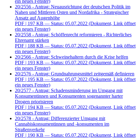
ein neues Fenster)
20/2556 - Antrag: Neuausrichtung der deutschen Politik im
Nahen und Mittleren Osten und Nordafrika - Strategischer
Ansatz auf Augenhöhe
PDF
| 197 KB — Status: 05.07.2022
(Dokument, Link öffnet
ein neues Fenster)
20/2558 - Antrag: Schöffenrecht reformieren - Richterliches
Ehrenamt stärken
PDF
| 188 KB — Status: 05.07.2022
(Dokument, Link öffnet
ein neues Fenster)
20/2566 - Antrag: Schweinehaltern durch die Krise helfen
PDF
| 193 KB — Status: 05.07.2022
(Dokument, Link öffnet
ein neues Fenster)
20/2576 - Antrag: Grundnahrungsmittel zeitgemäß definieren
PDF
| 195 KB — Status: 05.07.2022
(Dokument, Link öffnet
ein neues Fenster)
20/2577 - Antrag: Schadensminderung im Umgang mit
Konsumentinnen und Konsumenten sogenannter harter
Drogen priorisieren
PDF
| 194 KB — Status: 05.07.2022
(Dokument, Link öffnet
ein neues Fenster)
20/2578 - Antrag: Differenzierter Umgang mit
Cannabiskonsumentinnen und -konsumenten im
Straßenverkehr
PDF
| 190 KB — Status: 05.07.2022
(Dokument, Link öffnet