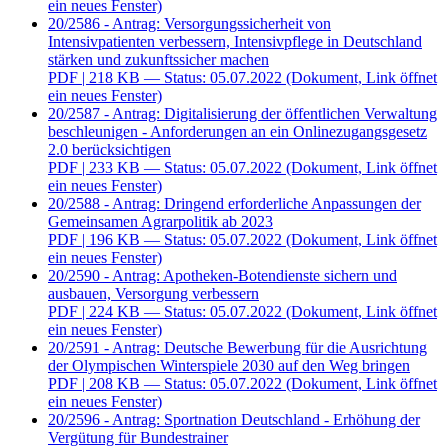
ein neues Fenster)
20/2586 - Antrag: Versorgungssicherheit von
Intensivpatienten verbessern, Intensivpflege in Deutschland
stärken und zukunftssicher machen
PDF
| 218 KB — Status: 05.07.2022
(Dokument, Link öffnet
ein neues Fenster)
20/2587 - Antrag: Digitalisierung der öffentlichen Verwaltung
beschleunigen - Anforderungen an ein Onlinezugangsgesetz
2.0 berücksichtigen
PDF
| 233 KB — Status: 05.07.2022
(Dokument, Link öffnet
ein neues Fenster)
20/2588 - Antrag: Dringend erforderliche Anpassungen der
Gemeinsamen Agrarpolitik ab 2023
PDF
| 196 KB — Status: 05.07.2022
(Dokument, Link öffnet
ein neues Fenster)
20/2590 - Antrag: Apotheken-Botendienste sichern und
ausbauen, Versorgung verbessern
PDF
| 224 KB — Status: 05.07.2022
(Dokument, Link öffnet
ein neues Fenster)
20/2591 - Antrag: Deutsche Bewerbung für die Ausrichtung
der Olympischen Winterspiele 2030 auf den Weg bringen
PDF
| 208 KB — Status: 05.07.2022
(Dokument, Link öffnet
ein neues Fenster)
20/2596 - Antrag: Sportnation Deutschland - Erhöhung der
Vergütung für Bundestrainer