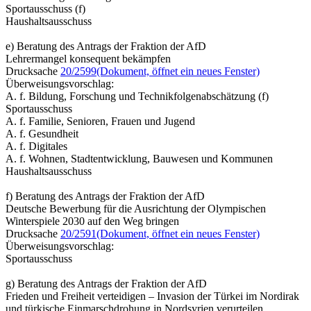
Sportausschuss (f)
Haushaltsausschuss
e) Beratung des Antrags der Fraktion der AfD
Lehrermangel konsequent bekämpfen
Drucksache
20/2599
(Dokument, öffnet ein neues Fenster)
Überweisungsvorschlag:
A. f. Bildung, Forschung und Technikfolgenabschätzung (f)
Sportausschuss
A. f. Familie, Senioren, Frauen und Jugend
A. f. Gesundheit
A. f. Digitales
A. f. Wohnen, Stadtentwicklung, Bauwesen und Kommunen
Haushaltsausschuss
f) Beratung des Antrags der Fraktion der AfD
Deutsche Bewerbung für die Ausrichtung der Olympischen
Winterspiele 2030 auf den Weg bringen
Drucksache
20/2591
(Dokument, öffnet ein neues Fenster)
Überweisungsvorschlag:
Sportausschuss
g) Beratung des Antrags der Fraktion der AfD
Frieden und Freiheit verteidigen – Invasion der Türkei im Nordirak
und türkische Einmarschdrohung in Nordsyrien verurteilen