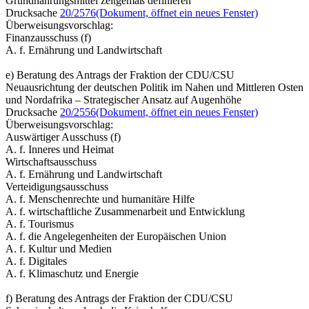
Grundnahrungsmittel zeitgemäß definieren
Drucksache
20/2576
(Dokument, öffnet ein neues Fenster)
Überweisungsvorschlag:
Finanzausschuss (f)
A. f. Ernährung und Landwirtschaft
e) Beratung des Antrags der Fraktion der CDU/CSU
Neuausrichtung der deutschen Politik im Nahen und Mittleren Osten
und Nordafrika – Strategischer Ansatz auf Augenhöhe
Drucksache
20/2556
(Dokument, öffnet ein neues Fenster)
Überweisungsvorschlag:
Auswärtiger Ausschuss (f)
A. f. Inneres und Heimat
Wirtschaftsausschuss
A. f. Ernährung und Landwirtschaft
Verteidigungsausschuss
A. f. Menschenrechte und humanitäre Hilfe
A. f. wirtschaftliche Zusammenarbeit und Entwicklung
A. f. Tourismus
A. f. die Angelegenheiten der Europäischen Union
A. f. Kultur und Medien
A. f. Digitales
A. f. Klimaschutz und Energie
f) Beratung des Antrags der Fraktion der CDU/CSU