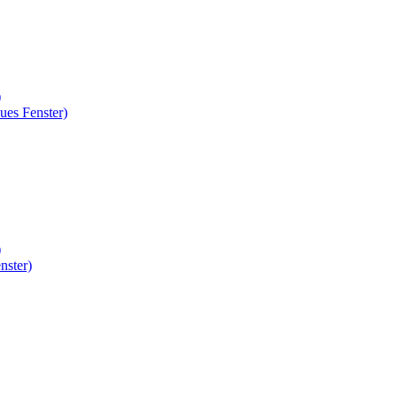
)
ues Fenster)
)
nster)