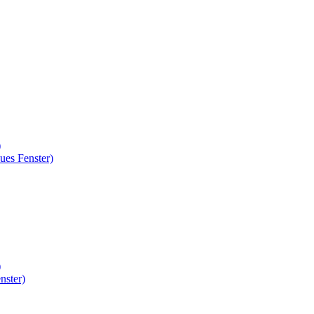
)
ues Fenster)
)
nster)