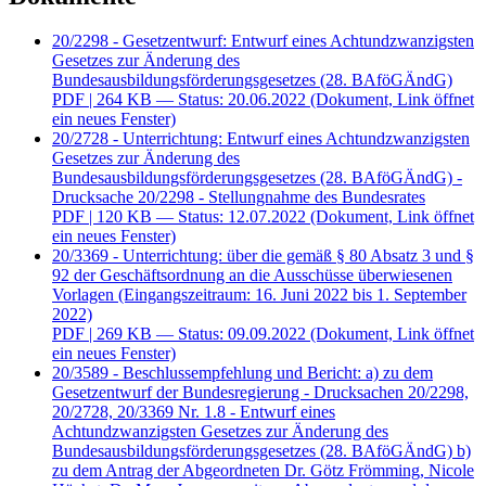
20/2298 - Gesetzentwurf: Entwurf eines Achtundzwanzigsten
Gesetzes zur Änderung des
Bundesausbildungsförderungsgesetzes (28. BAföGÄndG)
PDF
| 264 KB — Status: 20.06.2022
(Dokument, Link öffnet
ein neues Fenster)
20/2728 - Unterrichtung: Entwurf eines Achtundzwanzigsten
Gesetzes zur Änderung des
Bundesausbildungsförderungsgesetzes (28. BAföGÄndG) -
Drucksache 20/2298 - Stellungnahme des Bundesrates
PDF
| 120 KB — Status: 12.07.2022
(Dokument, Link öffnet
ein neues Fenster)
20/3369 - Unterrichtung: über die gemäß § 80 Absatz 3 und §
92 der Geschäftsordnung an die Ausschüsse überwiesenen
Vorlagen (Eingangszeitraum: 16. Juni 2022 bis 1. September
2022)
PDF
| 269 KB — Status: 09.09.2022
(Dokument, Link öffnet
ein neues Fenster)
20/3589 - Beschlussempfehlung und Bericht: a) zu dem
Gesetzentwurf der Bundesregierung - Drucksachen 20/2298,
20/2728, 20/3369 Nr. 1.8 - Entwurf eines
Achtundzwanzigsten Gesetzes zur Änderung des
Bundesausbildungsförderungsgesetzes (28. BAföGÄndG) b)
zu dem Antrag der Abgeordneten Dr. Götz Frömming, Nicole