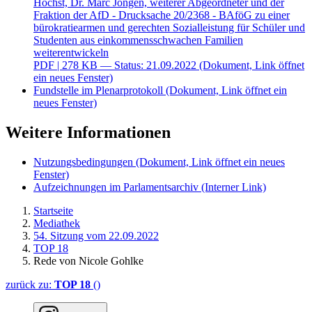
Höchst, Dr. Marc Jongen, weiterer Abgeordneter und der
Fraktion der AfD - Drucksache 20/2368 - BAföG zu einer
bürokratiearmen und gerechten Sozialleistung für Schüler und
Studenten aus einkommensschwachen Familien
weiterentwickeln
PDF
| 278 KB — Status: 21.09.2022
(Dokument, Link öffnet
ein neues Fenster)
Fundstelle im Plenarprotokoll
(Dokument, Link öffnet ein
neues Fenster)
Weitere Informationen
Nutzungsbedingungen
(Dokument, Link öffnet ein neues
Fenster)
Aufzeichnungen im Parlamentsarchiv
(Interner Link)
Startseite
Mediathek
54. Sitzung vom 22.09.2022
TOP 18
Rede von Nicole Gohlke
zurück zu:
TOP 18
()