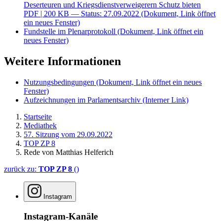
Deserteuren und Kriegsdienstverweigerern Schutz bieten
PDF
| 200 KB — Status: 27.09.2022
(Dokument, Link öffnet
ein neues Fenster)
Fundstelle im Plenarprotokoll
(Dokument, Link öffnet ein
neues Fenster)
Weitere Informationen
Nutzungsbedingungen
(Dokument, Link öffnet ein neues
Fenster)
Aufzeichnungen im Parlamentsarchiv
(Interner Link)
Startseite
Mediathek
57. Sitzung vom 29.09.2022
TOP ZP 8
Rede von Matthias Helferich
zurück zu:
TOP ZP 8
()
Instagram
Instagram-Kanäle