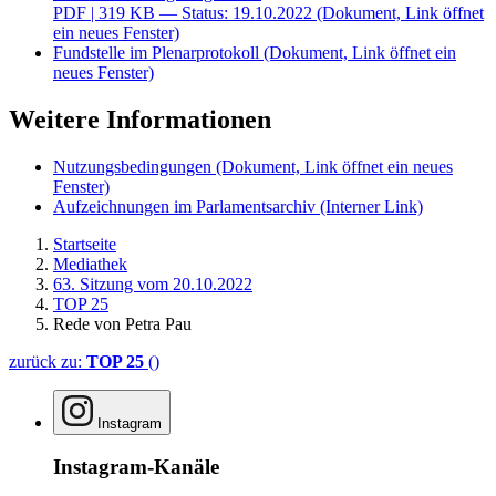
PDF
| 319 KB — Status: 19.10.2022
(Dokument, Link öffnet
ein neues Fenster)
Fundstelle im Plenarprotokoll
(Dokument, Link öffnet ein
neues Fenster)
Weitere Informationen
Nutzungsbedingungen
(Dokument, Link öffnet ein neues
Fenster)
Aufzeichnungen im Parlamentsarchiv
(Interner Link)
Startseite
Mediathek
63. Sitzung vom 20.10.2022
TOP 25
Rede von Petra Pau
zurück zu:
TOP 25
()
Instagram
Instagram-Kanäle