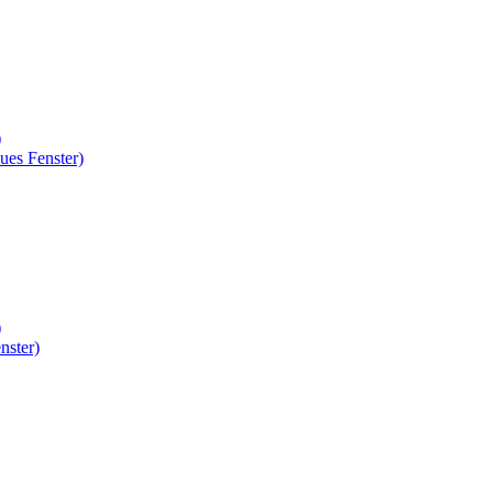
)
ues Fenster)
)
nster)