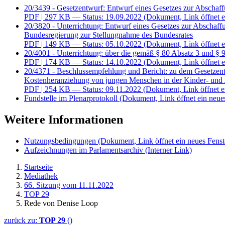
20/3439 - Gesetzentwurf: Entwurf eines Gesetzes zur Abschaf
PDF
| 297 KB — Status: 19.09.2022
(Dokument, Link öffnet e
20/3820 - Unterrichtung: Entwurf eines Gesetzes zur Abschaf
Bundesregierung zur Stellungnahme des Bundesrates
PDF
| 149 KB — Status: 05.10.2022
(Dokument, Link öffnet e
20/4001 - Unterrichtung: über die gemäß § 80 Absatz 3 und § 
PDF
| 174 KB — Status: 14.10.2022
(Dokument, Link öffnet e
20/4371 - Beschlussempfehlung und Bericht: zu dem Gesetzent
Kostenheranziehung von jungen Menschen in der Kinder- und 
PDF
| 254 KB — Status: 09.11.2022
(Dokument, Link öffnet e
Fundstelle im Plenarprotokoll
(Dokument, Link öffnet ein neues
Weitere Informationen
Nutzungsbedingungen
(Dokument, Link öffnet ein neues Fenst
Aufzeichnungen im Parlamentsarchiv
(Interner Link)
Startseite
Mediathek
66. Sitzung vom 11.11.2022
TOP 29
Rede von Denise Loop
zurück zu:
TOP 29
()