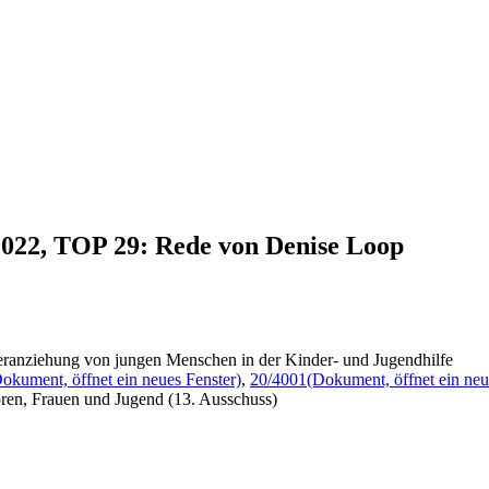
.2022, TOP 29: Rede von Denise Loop
eranziehung von jungen Menschen in der Kinder- und Jugendhilfe
okument, öffnet ein neues Fenster)
,
20/4001
(Dokument, öffnet ein neu
oren, Frauen und Jugend (13. Ausschuss)