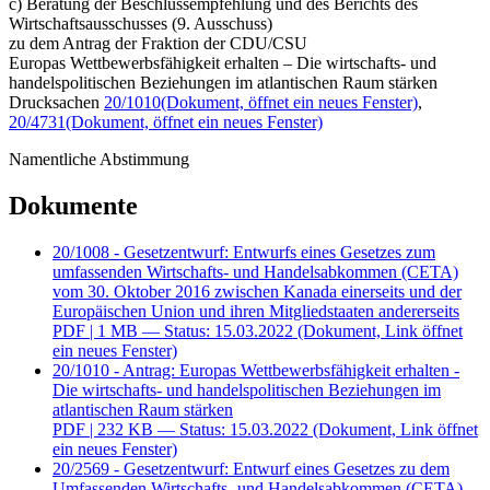
c) Beratung der Beschlussempfehlung und des Berichts des
Wirtschaftsausschusses (9. Ausschuss)
zu dem Antrag der Fraktion der CDU/CSU
Europas Wettbewerbsfähigkeit erhalten – Die wirtschafts- und
handelspolitischen Beziehungen im atlantischen Raum stärken
Drucksachen
20/1010
(Dokument, öffnet ein neues Fenster)
,
20/4731
(Dokument, öffnet ein neues Fenster)
Namentliche Abstimmung
Dokumente
20/1008 - Gesetzentwurf: Entwurfs eines Gesetzes zum
umfassenden Wirtschafts- und Handelsabkommen (CETA)
vom 30. Oktober 2016 zwischen Kanada einerseits und der
Europäischen Union und ihren Mitgliedstaaten andererseits
PDF
| 1 MB — Status: 15.03.2022
(Dokument, Link öffnet
ein neues Fenster)
20/1010 - Antrag: Europas Wettbewerbsfähigkeit erhalten -
Die wirtschafts- und handelspolitischen Beziehungen im
atlantischen Raum stärken
PDF
| 232 KB — Status: 15.03.2022
(Dokument, Link öffnet
ein neues Fenster)
20/2569 - Gesetzentwurf: Entwurf eines Gesetzes zu dem
Umfassenden Wirtschafts- und Handelsabkommen (CETA)