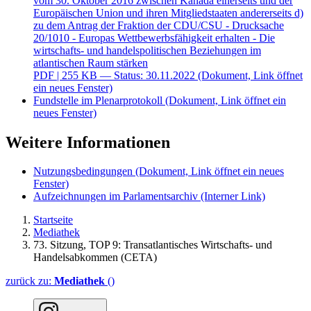
vom 30. Oktober 2016 zwischen Kanada einerseits und der
Europäischen Union und ihren Mitgliedstaaten andererseits d)
zu dem Antrag der Fraktion der CDU/CSU - Drucksache
20/1010 - Europas Wettbewerbsfähigkeit erhalten - Die
wirtschafts- und handelspolitischen Beziehungen im
atlantischen Raum stärken
PDF
| 255 KB — Status: 30.11.2022
(Dokument, Link öffnet
ein neues Fenster)
Fundstelle im Plenarprotokoll
(Dokument, Link öffnet ein
neues Fenster)
Weitere Informationen
Nutzungsbedingungen
(Dokument, Link öffnet ein neues
Fenster)
Aufzeichnungen im Parlamentsarchiv
(Interner Link)
Startseite
Mediathek
73. Sitzung, TOP 9: Trans­atlantisches Wirt­schafts- und
Handels­abkommen (CETA)
zurück zu:
Mediathek
()