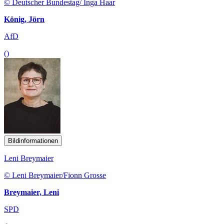
© Deutscher Bundestag/ Inga Haar
König, Jörn
AfD
()
Bildinformationen
Leni Breymaier
© Leni Breymaier/Fionn Grosse
Breymaier, Leni
SPD