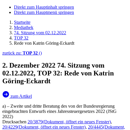
Direkt zum Hauptinhalt springen
Direkt zum Hauptmenü springen
Startseite
Mediathek
74. Sitzung vom 02.12.2022
TOP 32
Rede von Katrin Göring-Eckardt
zurück zu:
TOP 32
()
2. Dezember 2022
74. Sitzung vom
02.12.2022, TOP 32: Rede von Katrin
Göring-Eckardt
zum Artikel
a) – Zweite und dritte Beratung des von der Bundesregierung
eingebrachten Entwurfs eines Jahressteuergesetzes 2022 (JStG
2022)
Drucksachen
20/3879
(Dokument, öffnet ein neues Fenster)
,
20/4229
(Dokument, öffnet ein neues Fenster)
,
20/4445
(Dokument,