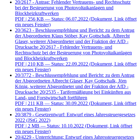
20/2617 - Antrag: Fehlender Vertrauens- und Rechtsschutz
bei der Besteuerung von Photovoltaikanlagen und
Blockheizkraftwerken
PDF
| 256 KB — Status: 06.07.2022
(Dokument, Link öffnet
ein neues Fenster)
20/3623 - Beschlussempfehlung und Bericht: zu dem Antrag
der Abgeordneten Klaus Stöber, Kay Gottschalk, Albrecht
Glaser, weiterer Abgeordneter und der Fraktion der AfD -
Drucksache 20/2617 - Fehlender Vertrauens- und
Rechtsschutz bei der Besteuerung von Photovoltaikanlagen
und Blockheizkraftwerken
PDF
| 210 KB — Status: 22.09.2022
(Dokument, Link öffnet
ein neues Fenster)
20/3772 - Beschlussempfehlung und Bericht: zu dem Antrag
der Abgeordneten Albrecht Glaser, Kay Gottschalk, Jörn
König, weiterer Abgeordneter und der Fraktion der AfD -
Drucksache 20/2535 - Tarifermäßigung bei Einkünften aus
Land- und Forstwirtschaft fortführen
PDF
| 211 KB — Status: 30.09.2022
(Dokument, Link öffnet
ein neues Fenster)
20/3879 - Gesetzentwurf: Entwurf eines Jahressteuergesetzes
2022 (JStG 2022)
PDF
| 2 MB — Status: 10.10.2022
(Dokument, Link öffnet
ein neues Fenster)
20/4229 - Unterrichtung: Entwurf eines Jahressteuergesetzes