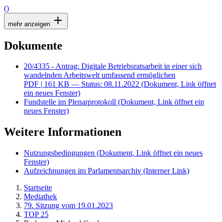
()
mehr anzeigen
Dokumente
20/4335 - Antrag: Digitale Betriebsratsarbeit in einer sich
wandelnden Arbeitswelt umfassend ermöglichen
PDF
| 161 KB — Status: 08.11.2022
(Dokument, Link öffnet
ein neues Fenster)
Fundstelle im Plenarprotokoll
(Dokument, Link öffnet ein
neues Fenster)
Weitere Informationen
Nutzungsbedingungen
(Dokument, Link öffnet ein neues
Fenster)
Aufzeichnungen im Parlamentsarchiv
(Interner Link)
Startseite
Mediathek
79. Sitzung vom 19.01.2023
TOP 25