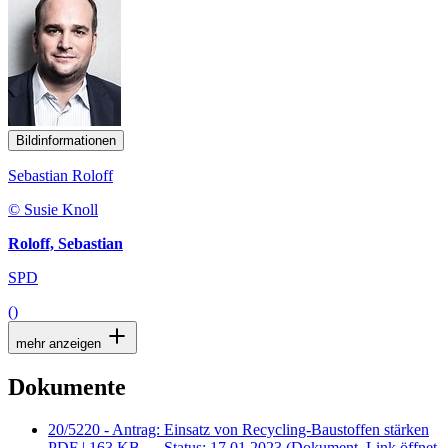
Bildinformationen
Sebastian Roloff
© Susie Knoll
Roloff, Sebastian
SPD
()
mehr anzeigen
Dokumente
20/5220 - Antrag: Einsatz von Recycling-Baustoffen stärken
PDF
| 163 KB — Status: 17.01.2023
(Dokument, Link öffnet