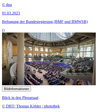
© dpa
01.03.2023
Befragung der Bundesregierung (BMF und BMWSB)
()
Bildinformationen
Blick in den Plenarsaal
© DBT/ Thomas Köhler / photothek