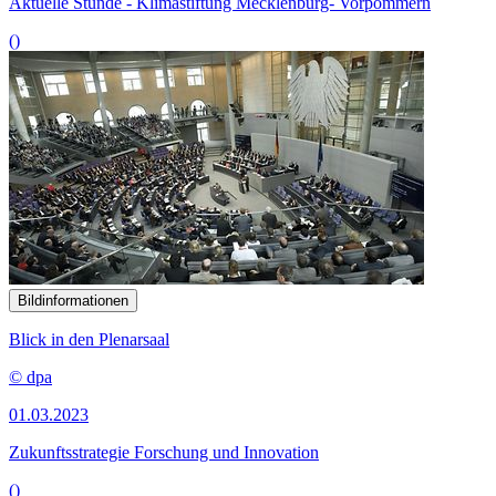
Aktuelle Stunde - Klimastiftung Mecklenburg- Vorpommern
()
Bildinformationen
Blick in den Plenarsaal
© dpa
01.03.2023
Zukunftsstrategie Forschung und Innovation
()