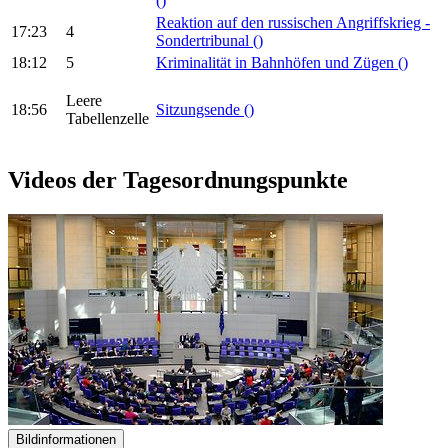
()
Reaktion auf den russischen Angriffskrieg -
17:23
4
Sondertribunal
()
18:12
5
Kriminalität in Bahnhöfen und Zügen
()
Leere
18:56
Sitzungsende
()
Tabellenzelle
Videos der Tagesordnungspunkte
Bildinformationen