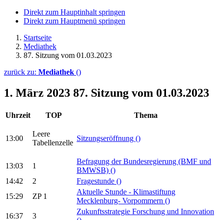
Direkt zum Hauptinhalt springen
Direkt zum Hauptmenü springen
Startseite
Mediathek
87. Sitzung vom 01.03.2023
zurück zu:
Mediathek
()
1. März 2023
87. Sitzung vom 01.03.2023
Uhrzeit
TOP
Thema
Leere
13:00
Sitzungseröffnung
()
Tabellenzelle
Befragung der Bundesregierung (BMF und
13:03
1
BMWSB)
()
14:42
2
Fragestunde
()
Aktuelle Stunde - Klimastiftung
15:29
ZP 1
Mecklenburg- Vorpommern
()
Zukunftsstrategie Forschung und Innovation
16:37
3