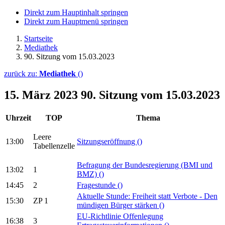
Direkt zum Hauptinhalt springen
Direkt zum Hauptmenü springen
Startseite
Mediathek
90. Sitzung vom 15.03.2023
zurück zu:
Mediathek
()
15. März 2023
90. Sitzung vom 15.03.2023
Uhrzeit
TOP
Thema
Leere
13:00
Sitzungseröffnung
()
Tabellenzelle
Befragung der Bundesregierung (BMI und
13:02
1
BMZ)
()
14:45
2
Fragestunde
()
Aktuelle Stunde: Freiheit statt Verbote - Den
15:30
ZP 1
mündigen Bürger stärken
()
EU-Richtlinie Offenlegung
16:38
3