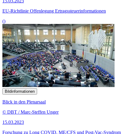
15.03.2023
EU-Richtlinie Offenlegung Ertragssteuerinformationen
()
Bildinformationen
Blick in den Plenarsaal
© DBT / Marc-Steffen Unger
15.03.2023
Forschung zu Long COVID, ME/CFS und Post-Vac-Syndrom