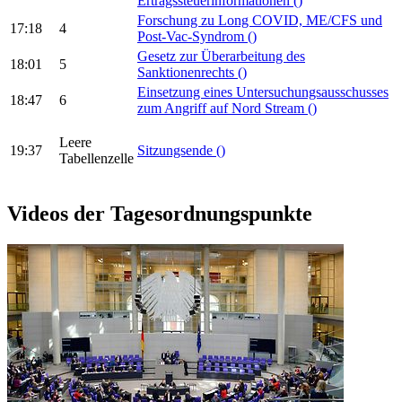
Ertragssteuerinformationen
()
Forschung zu Long COVID, ME/CFS und
17:18
4
Post-Vac-Syndrom
()
Gesetz zur Überarbeitung des
18:01
5
Sanktionenrechts
()
Einsetzung eines Untersuchungsausschusses
18:47
6
zum Angriff auf Nord Stream
()
Leere
19:37
Sitzungsende
()
Tabellenzelle
Videos der Tagesordnungspunkte