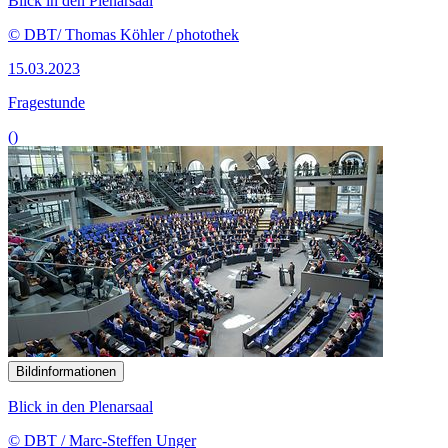
Blick in den Plenarsaal
© DBT/ Thomas Köhler / photothek
15.03.2023
Fragestunde
()
Bildinformationen
Blick in den Plenarsaal
© DBT / Marc-Steffen Unger