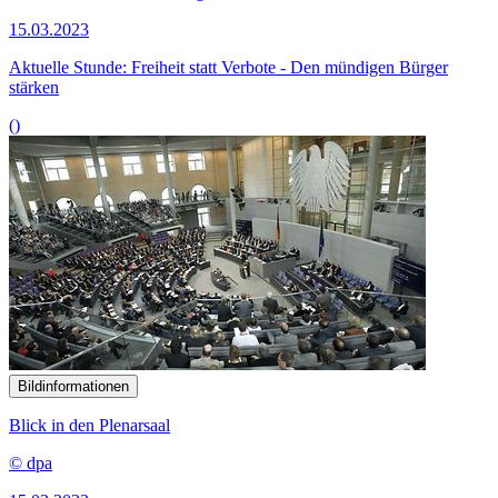
15.03.2023
Aktuelle Stunde: Freiheit statt Verbote - Den mündigen Bürger
stärken
()
Bildinformationen
Blick in den Plenarsaal
© dpa