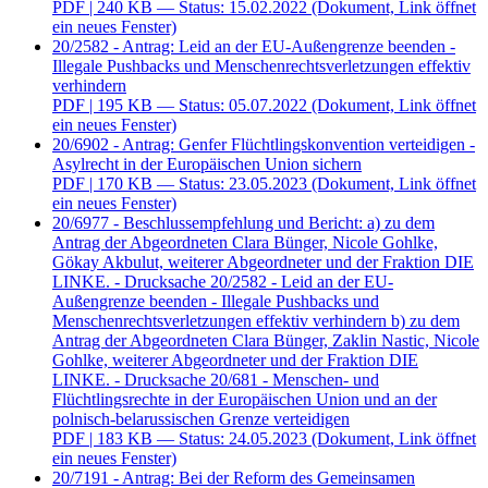
PDF
| 240 KB — Status: 15.02.2022
(Dokument, Link öffnet
ein neues Fenster)
20/2582 - Antrag: Leid an der EU-Außengrenze beenden -
Illegale Pushbacks und Menschenrechtsverletzungen effektiv
verhindern
PDF
| 195 KB — Status: 05.07.2022
(Dokument, Link öffnet
ein neues Fenster)
20/6902 - Antrag: Genfer Flüchtlingskonvention verteidigen -
Asylrecht in der Europäischen Union sichern
PDF
| 170 KB — Status: 23.05.2023
(Dokument, Link öffnet
ein neues Fenster)
20/6977 - Beschlussempfehlung und Bericht: a) zu dem
Antrag der Abgeordneten Clara Bünger, Nicole Gohlke,
Gökay Akbulut, weiterer Abgeordneter und der Fraktion DIE
LINKE. - Drucksache 20/2582 - Leid an der EU-
Außengrenze beenden - Illegale Pushbacks und
Menschenrechtsverletzungen effektiv verhindern b) zu dem
Antrag der Abgeordneten Clara Bünger, Zaklin Nastic, Nicole
Gohlke, weiterer Abgeordneter und der Fraktion DIE
LINKE. - Drucksache 20/681 - Menschen- und
Flüchtlingsrechte in der Europäischen Union und an der
polnisch-belarussischen Grenze verteidigen
PDF
| 183 KB — Status: 24.05.2023
(Dokument, Link öffnet
ein neues Fenster)
20/7191 - Antrag: Bei der Reform des Gemeinsamen