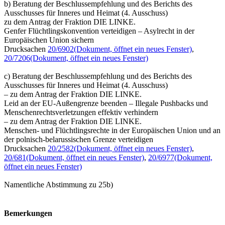
b) Beratung der Beschlussempfehlung und des Berichts des
Ausschusses für Inneres und Heimat (4. Ausschuss)
zu dem Antrag der Fraktion DIE LINKE.
Genfer Flüchtlingskonvention verteidigen – Asylrecht in der
Europäischen Union sichern
Drucksachen
20/6902
(Dokument, öffnet ein neues Fenster)
,
20/7206
(Dokument, öffnet ein neues Fenster)
c) Beratung der Beschlussempfehlung und des Berichts des
Ausschusses für Inneres und Heimat (4. Ausschuss)
– zu dem Antrag der Fraktion DIE LINKE.
Leid an der EU-Außengrenze beenden – Illegale Pushbacks und
Menschenrechtsverletzungen effektiv verhindern
– zu dem Antrag der Fraktion DIE LINKE.
Menschen- und Flüchtlingsrechte in der Europäischen Union und an
der polnisch-belarussischen Grenze verteidigen
Drucksachen
20/2582
(Dokument, öffnet ein neues Fenster)
,
20/681
(Dokument, öffnet ein neues Fenster)
,
20/6977
(Dokument,
öffnet ein neues Fenster)
Namentliche Abstimmung zu 25b)
Bemerkungen