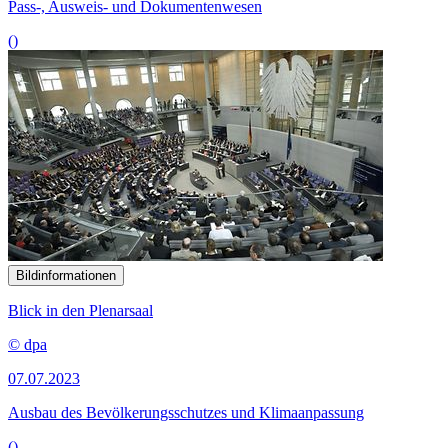
Pass-, Ausweis- und Dokumentenwesen
()
Bildinformationen
Blick in den Plenarsaal
© dpa
07.07.2023
Ausbau des Bevölkerungsschutzes und Klimaanpassung
()