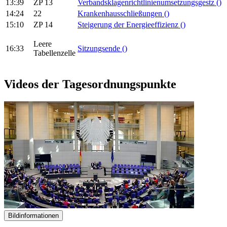
13:39
ZP 13
Verbandsklagenrichtlinienumsetzungsgestz
()
14:24
22
Krankenhausschließungen
()
15:10
ZP 14
Steigerung der Energieeffizienz
()
Leere
16:33
Sitzungsende
()
Tabellenzelle
Videos der Tagesordnungspunkte
Bildinformationen