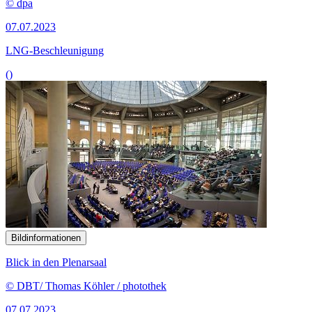
© dpa
07.07.2023
LNG-Beschleunigung
()
Bildinformationen
Blick in den Plenarsaal
© DBT/ Thomas Köhler / photothek
07.07.2023