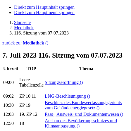
Direkt zum Hauptinhalt springen
Direkt zum Hauptmenü springen
Startseite
Mediathek
116. Sitzung vom 07.07.2023
zurück zu:
Mediathek
()
7. Juli 2023
116. Sitzung vom 07.07.2023
Uhrzeit
TOP
Thema
Leere
09:00
Sitzungseröffnung
()
Tabellenzelle
09:02
ZP 10,11
LNG-Beschleunigung
()
Beschluss des Bundesverfassungsgerichts
10:30
ZP 19
zum Gebäudeenergiegesetz
()
12:03
19. ZP 12
Pass-, Ausweis- und Dokumentenwesen
()
Ausbau des Bevölkerungsschutzes und
12:50
18
Klimaanpassung
()