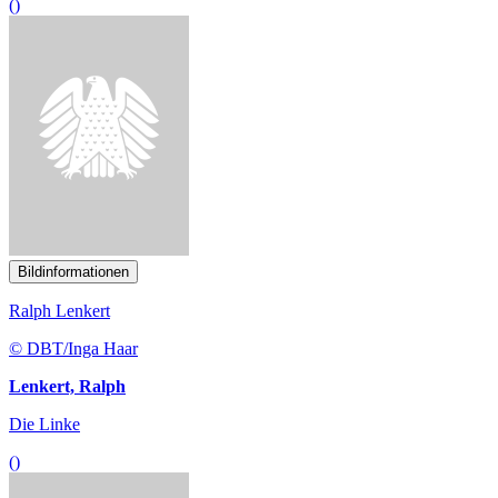
()
Bildinformationen
Ralph Lenkert
© DBT/Inga Haar
Lenkert, Ralph
Die Linke
()